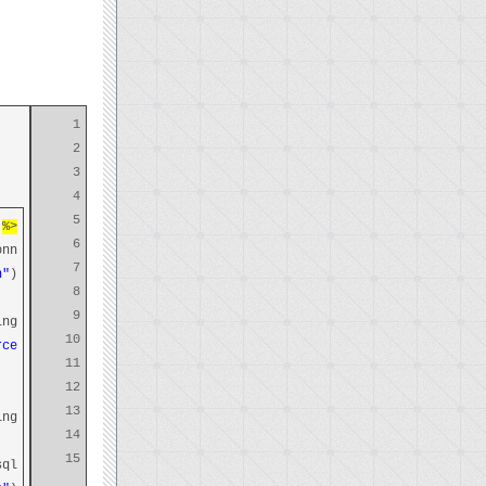
1
2
3
4
5
<%
6
nn
7
n"
)
8
9
ing
10
e="
11
12
13
ing
14
15
ql