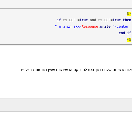
<%
if
rs.EOF =
true
and rs.BOF=
true
then
"<center>אין תמונות "
write
.
Response
end
if
%>
שאם הרשימה שלנו בתוך הטבלה ריקה אז שירשום שאין תתמונות בגלרייה