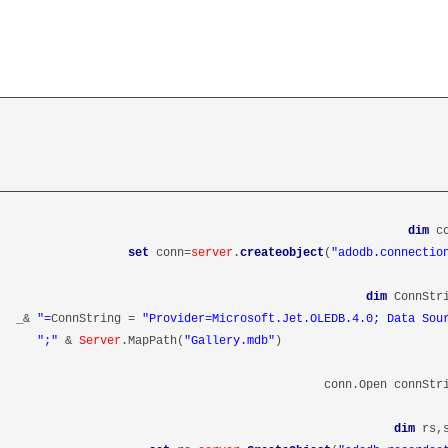
dim
co
set
conn=
server
.
createobject
(
"adodb.connectio
dim
ConnStr
&_
ConnString =
"Provider=Microsoft.Jet.OLEDB.4.0; Data Sourc
";"
Server
.MapPath(
"Gallery.mdb"
) &
conn.Open connStr
dim
rs,s