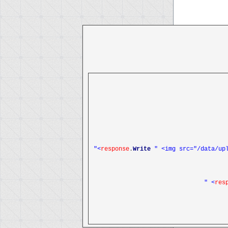
response
.
Write
" <img src="/data/up
res