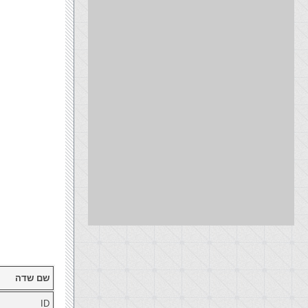
שם שדה
ID