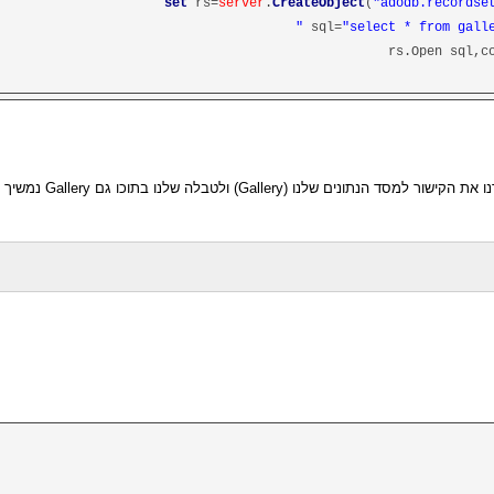
set
rs=
server
.
CreateObject
(
"adodb.recordse
sql=
"select * from galler
rs.Open sql,c
סד הנתונים שלנו (Gallery) ולטבלה שלנו בתוכו גם Gallery נמשיך להקליד