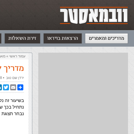
מדריכים ומאמרים
הרצאות בוידאו
זירת השאלות
עמוד ראשי
»
‏מאמ
מדריך ל
ירדן שם טוב
‏ •
28 ביונ
In
witter
Email
Share
בשיעור זה נל
נבחר תצוגת ע