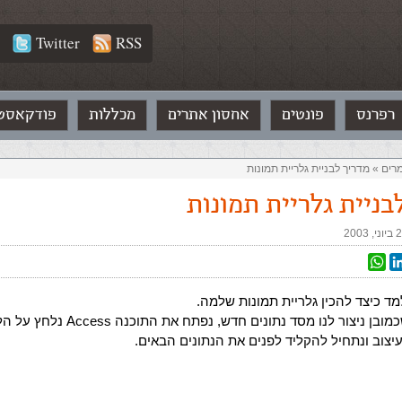
Twitter
RSS
רפרנס
פונטים
אחסון אתרים
מכללות
פודקאסט
רים‏
»
מדריך לבניית גלריית תמונות
בניית גלריית תמונות
י, 2003
WhatsApp
Linked
T
מד כיצד להכין גלריית תמונות שלמה.
נתחיל בכך שכמובן ניצור לנו מסד נתונים חדש, נ
יצוב ונתחיל להקליד לפנים את הנתונים הבאים.