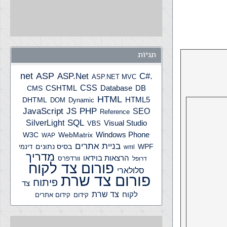
תגיות
ASP
ASP.Net
.net
C#
ASP.NET MVC
CSS
CSHTML
Database
DB
CMS
HTML
HTML5
DHTML
DOM
Dynamic
JS
PHP
JavaScript
SEO
Reference
SQL
SilverLight
Visual Studio
VBS
Windows Phone
W3C
WebMatrix
WAP
בניית אתרים
WPF
בסיס נתונים
דינמי
wml
מדריך
הרצאות בוידאו
וורדפרס
דרופל
פורום צד לקוח
סלולארי
פורום צד שרת
פיתוח
צד
צד שרת
לקוח
קידום אתרים
קידום