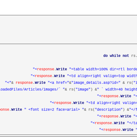
do
while
not
rs.
response
.
Write
"<table width=100% dir=rtl border
response
.
Write
"<td align=right valign=top width=
">"
response
.
Write
"<a href="
&
"image_details.asp?id="
& rs(
"
loadedFiles/Articles/images/` "
& rs(
"image"
) &
" ` width=40 height=
response
.
Write
"<
response
.
Write
"<td align=right valign=t
ponse
.
Write
" <font size=2 face=arial> "
& rs(
"description"
) &
"</fo
response
.
Write
"<
response
.
Write
"</ta
response
.
Write
"