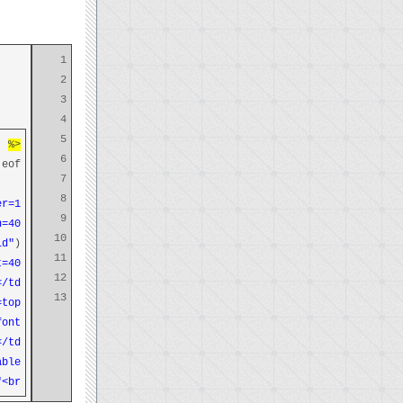
1
2
3
4
5
<%
6
eof
7
8
=1>"
9
40>"
10
id"
) &
11
40>"
12
/td>"
13
op>"
nt> "
/td>"
ble>"
<br>"