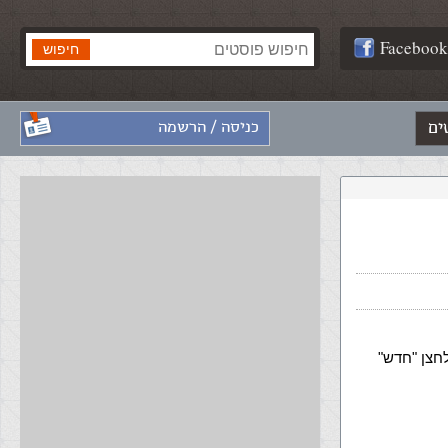
Facebook
ים
כניסה / הרשמה
פתח את התוכנה Access נלחץ על הלחצן "חדש"