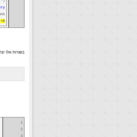
t"
)
y "
onn
%>
בשורות אלו יצרנו את הקישור למ
1
2
3