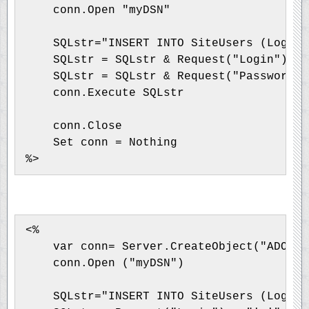
    conn.Open "myDSN"

    SQLstr="INSERT INTO SiteUsers (Login,
    SQLstr = SQLstr & Request("Login") & 
    SQLstr = SQLstr & Request("Password")
    conn.Execute SQLstr

    conn.Close

    Set conn = Nothing

<%

    var conn= Server.CreateObject("ADODB.
    conn.Open ("myDSN")

    SQLstr="INSERT INTO SiteUsers (Login,