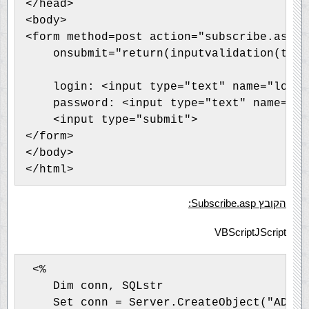
</head>

<body>

<form method=post action="subscribe.asp"

    onsubmit="return(inputvalidation(this)
    login: <input type="text" name="login
    password: <input type="text" name="pa
    <input type="submit">

</form>

</body>

הקובץ Subscribe.asp:
VBScript
JScript
 <%

    Dim conn, SQLstr

    Set conn = Server.CreateObject("ADODB