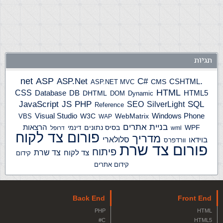
תגיות
ASP
ASP.Net
.net
C#
CSHTML
ASP.NET MVC
CMS
HTML
CSS
HTML5
Database
DB
DHTML
DOM
Dynamic
JS
PHP
SQL
JavaScript
SilverLight
SEO
Reference
Windows Phone
Visual Studio
W3C
WebMatrix
VBS
WAP
בניית אתרים
הרצאות
WPF
בסיס נתונים
דינמי
wml
דרופל
פורום צד לקוח
מדריך
בוידאו
סלולארי
וורדפרס
פורום צד שרת
פיתוח
צד שרת
צד לקוח
קידום
קידום אתרים
Back End
Front End
PHP
HTML
C#
HTML5