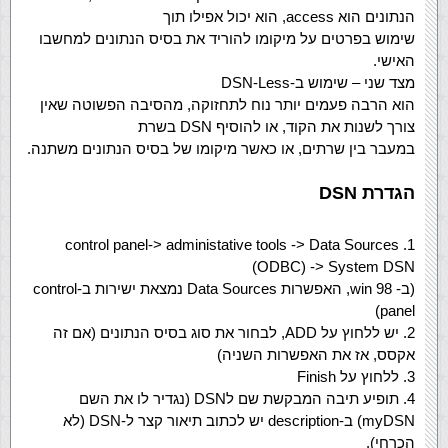
הנתונים הוא access, הוא יכול אפילו תוך
שימוש בפרטים על מיקומו להוריד את בסיס הנתונים למחשבו
האישי.
מצד שני – שימוש ב-DSN-Less
הוא הרבה פעמים יותר נוח לתחזוקה, מהסיבה הפשוטה שאין
צורך לשנות את הקוד, או להוסיף DSN בשרת
במעבר בין שרתים, או כאשר מיקומו של בסיס הנתונים משתנה.
הגדרת DSN
1. control panel-> administative tools -> Data Sources
(ODBC) -> System DSN
(ב- win 98, האפשרות Data Sources נמצאת ישירות ב-control
panel)
2. יש ללחוץ על ADD, לבחור את סוג בסיס הנתונים (אם זה
אקסס, אז את האפשרות השניה)
3. ללחוץ על Finish
4. תופיע תיבה המבקשת שם לDSN (נגדיר לו את השם
myDSN) ב-description יש לכתוב תיאור קצר ל-DSN (לא
הכרחי).