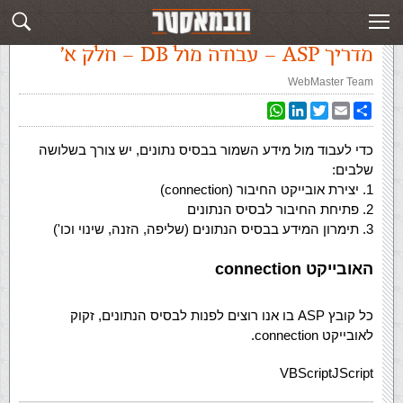
עמוד ראשי
»
‏מדריך ASP קלאסי‏
»
מדריך ASP – עבודה מול DB – חלק א'
מדריך ASP – עבודה מול DB – חלק א'
WebMaster Team
WhatsApp
LinkedIn
Twitter
Email
Share
כדי לעבוד מול מידע השמור בבסיס נתונים, יש צורך בשלושה
שלבים:
1. יצירת אובייקט החיבור (connection)
2. פתיחת החיבור לבסיס הנתונים
3. תימרון המידע בבסיס הנתונים (שליפה, הזנה, שינוי וכו')
האובייקט connection
כל קובץ ASP בו אנו רוצים לפנות לבסיס הנתונים, זקוק
לאובייקט connection.
VBScript
JScript