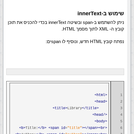
שימוש ב-innerText
ניתן להשתמש ב-span ובשיטה innerText בכדי להכניס את תוכן
קובץ ה- XML לתוך מסמך HTML.
נפתח קובץ HTML חדש, ונוסיף לו spanים:
<html>
1
<head>
2
Library
</title>
<title>
3
</head>
4
<body>
5
Title:
</b>
<span
id
=
"title"
></span><br>
<b>
6