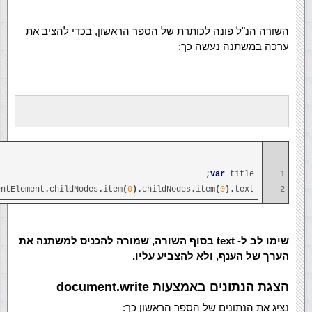
השורה הנ"ל פונה לכותרת של הספר הראשון, בכדי להציב את
ערכה במשתנה נעשה כך:
var
title;
1
entElement
.
childNodes
.
item
(
0
).
childNodes
.
item
(
0
).
text
2
שימו לב ל- text בסוף השורה, שמורה להכניס למשתנה את
הערך של הענף, ולא להצביע עליו.
הצגת הנתונים באמצעות document.write
נציג את הנתונים של הספר הראשון כך: