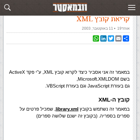
עמוד ראשי
»
‏מאמרים‏
»
קריאת קובץ XML
קריאת קובץ XML
אוהד19
‏ •
11 באוקטובר, 2003
WhatsApp
LinkedIn
Twitter
Email
Share
במאמר זה אני אסביר כיצד לקרוא קובץ XML, ע"י פקד ActiveX
בשם Microsoft.XMLDOM,
גם בעזרת JavaScript וגם בעזרת VBScript.
קובץ ה-XML
במאמר זה נשתמש בקובץ
library.xml
, שמכיל פרטים על
ספרים בספריה. (בקובץ זה ישנם שלושה ספרים)