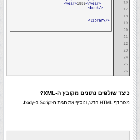
16
1989
</year>
<year>
</book>
17
18
</library>
19
20
21
22
23
24
25
26
כיצד שולפים נתונים מקובץ ה-XML?
ניצור דף HTML חדש, ונוסיף את תגית ה-Script ב-body.