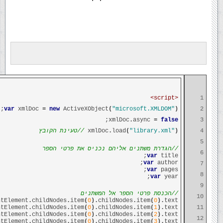
<script>
1
;
var
xmlDoc
=
new
ActiveXObject
(
"microsoft.XMLDOM"
)
2
;
xmlDoc
.
async
=
false
3
4
)
"library.xml"
(
load
.
xmlDoc
//טעינת הקובץ
5
//הגדרת משתנים אליהם נכניס את פרטי הספר
6
var
title;
var
author;
7
var
pages;
8
var
year;
9
//הכנסת פרטי הספר אל המשתנים
10
ntElement
.
childNodes
.
item
(
0
).
childNodes
.
item
(
0
).
text;
ntElement
.
childNodes
.
item
(
0
).
childNodes
.
item
(
1
).
text;
11
ntElement
.
childNodes
.
item
(
0
).
childNodes
.
item
(
2
).
text;
12
ntElement
.
childNodes
.
item
(
0
).
childNodes
.
item
(
3
).
text;