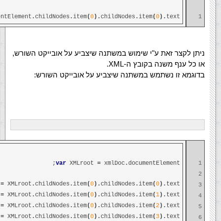
entElement
.
childNodes
.
item
(
0
).
childNodes
.
item
(
0
).
text;
1
ניתן לקצר זאת ע"י שימוש במשתנה שיצביע על אובייקט השורש,
או כל ענף משנה בקובץ ה-XML.
בדוגמא זו נשתמש במשתנה שיצביע על אובייקט השורש:
var
XMLroot
=
xmlDoc
.
documentElement;
1
2
e
=
XMLroot
.
childNodes
.
item
(
0
).
childNodes
.
item
(
0
).
text;
3
r
=
XMLroot
.
childNodes
.
item
(
0
).
childNodes
.
item
(
1
).
text;
4
s
=
XMLroot
.
childNodes
.
item
(
0
).
childNodes
.
item
(
2
).
text;
5
r
=
XMLroot
.
childNodes
.
item
(
0
).
childNodes
.
item
(
3
).
text;
6