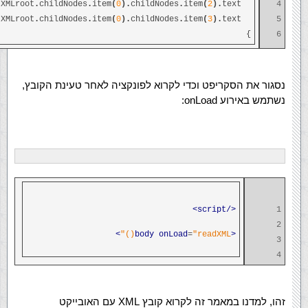
XMLroot
.
childNodes
.
item
(
0
).
childNodes
.
item
(
2
).
text;
pages
4
XMLroot
.
childNodes
.
item
(
0
).
childNodes
.
item
(
3
).
text;
year
5
}
6
נסגור את הסקריפט וכדי לקרוא לפונקציה לאחר טעינת הקובץ,
נשתמש באירוע onLoad:
</script>
1
2
>
onLoad
=
"readXML()"
<body
3
4
זהו, למדנו במאמר זה לקרוא קובץ XML עם האובייקט