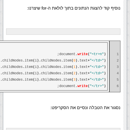
נוסיף קוד להצגת הנתונים בתוך לולאת ה-for שיצרנו:
;
document
.
write
(
"<tr>n"
)
1
t
.
childNodes
.
item
(
i
).
childNodes
.
item
(
0
).
text
+
"</td>"
)
2
t
.
childNodes
.
item
(
i
).
childNodes
.
item
(
1
).
text
+
"</td>"
)
3
t
.
childNodes
.
item
(
i
).
childNodes
.
item
(
2
).
text
+
"</td>"
)
4
t
.
childNodes
.
item
(
i
).
childNodes
.
item
(
3
).
text
+
"</td>"
)
5
;
document
.
write
(
"</tr>"
)
6
נסגור את הטבלה ונסיים את הסקריפט: