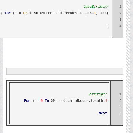
//JavaScript
1
{
for
(
i
=
0
; i
<=
XMLroot
.
childNodes
.
length
–
1
; i
++)
2
3
}
4
'VBScript
1
For
i =
0
To
XMLroot.childNodes.length-
1
2
3
Next
4