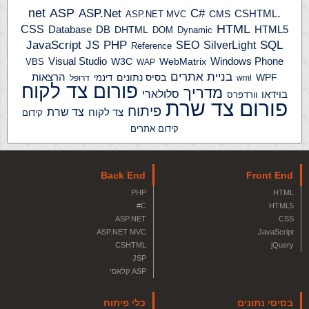
ASP
ASP.Net
.net
C#
CSHTML
ASP.NET MVC
CMS
HTML
CSS
HTML5
Database
DB
DHTML
DOM
Dynamic
JS
PHP
SQL
JavaScript
SilverLight
SEO
Reference
Windows Phone
Visual Studio
W3C
WebMatrix
VBS
WAP
בניית אתרים
הרצאות
WPF
בסיס נתונים
דינמי
wml
דרופל
פורום צד לקוח
מדריך
בוידאו
סלולארי
וורדפרס
פורום צד שרת
פיתוח
צד שרת
צד לקוח
קידום
קידום אתרים
Back End
Front End
PHP
HTML
C#
HTML5
ASP.NET
CSS
ASP.NET MVC
JavaScript
CSHTML
jQuery
JSP
ASP קלאסי
בסיסי נתונים
כלי פיתוח