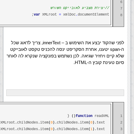
6
//יצירת מצביע לאובייקט השורש
7
var
XMLroot
=
xmlDoc
.
documentElement;
8
לפני שהקוד יבצע את השימוש ב – innerText, צריך לדאוג שכל
ה-span יטענו, אחרת הסקריפט ינסה להכניס טקסט לאובייקט
שלא קיים ויחזיר שגיאה. לכן נשתמש בפונקציה שנקרא לה לאחר
סיום טעינת קובץ ה-HTML.
{
()
function
readXML
1
XMLroot
.
childNodes
.
item
(
0
).
childNodes
.
item
(
0
).
text;
title
2
XMLroot
.
childNodes
.
item
(
0
).
childNodes
.
item
(
1
).
text;
author
3