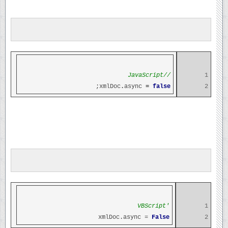
//JavaScript
1
;
xmlDoc
.
async
=
false
2
'VBScript
1
xmlDoc.async =
False
2