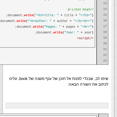
13
14
//הצגת הנתונים
15
;
document
.
write
(
"<h3>Title: "
+
title
+
"</h3>"
)
16
;
document
.
write
(
"<b>Author: "
+
author
+
"</b><br>"
)
17
;
document
.
write
(
"Pages: "
+
pages
+
"<br>"
)
18
;
document
.
write
(
"Year: "
+
year
)
19
</script>
20
21
22
23
שימו לב, שבכדי לפנות אל תוכן של ענף משנה של book, עלינו
לכתוב את השורה הבאה: