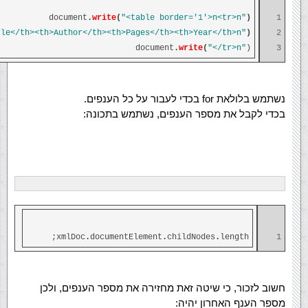
document
.
write
(
"<table border='1'>n<tr>n"
)
1
tle</th><th>Author</th><th>Pages</th><th>Year</th>n"
)
2
document
.
write
(
"</tr>n"
)
3
נשתמש בלולאת for בכדי לעבור על כל הענפים.
בכדי לקבל את מספר הענפים, נשתמש בתכונה:
xmlDoc
.
documentElement
.
childNodes
.
length;
1
חשוב לזכור, כי שיטה זאת מחזירה את מספר הענפים, ולכן
מספר הענף האחרון יהיה: