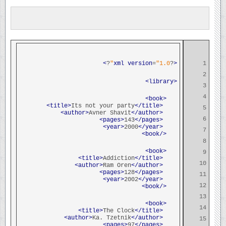
>
?
xml
version
=
"1.0"
?
<
1
2
<library>
3
4
<book>
Its not your party
</title>
<title>
5
Avner Shavit
</author>
<author>
6
143
</pages>
<pages>
2000
</year>
<year>
7
</book>
8
<book>
9
Addiction
</title>
<title>
10
Ram Oren
</author>
<author>
128
</pages>
<pages>
11
2002
</year>
<year>
12
</book>
13
<book>
14
The Clock
</title>
<title>
Ka. Tzetnik
</author>
<author>
15
97
</pages>
<pages>