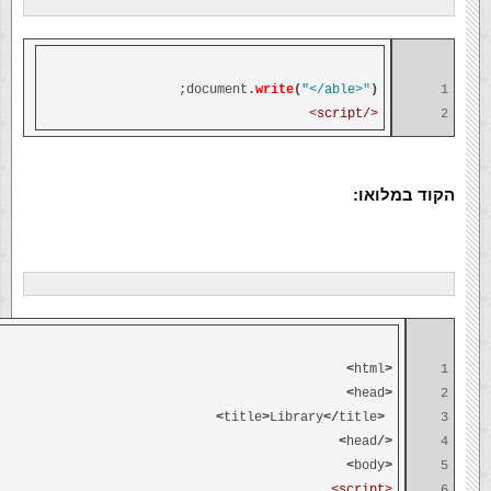
;
document
.
write
(
"</able>"
)
1
</script>
2
הקוד במלואו:
>
html
<
1
>
head
<
2
>
title
>
Library
</
title
<
3
>
head
</
4
>
body
<
5
<script>
6