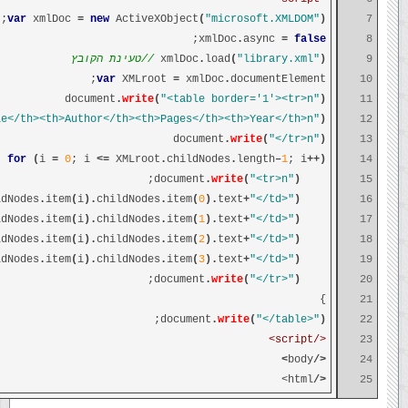
;
var
xmlDoc
=
new
ActiveXObject
(
"microsoft.XMLDOM"
)
7
;
xmlDoc
.
async
=
false
8
9
)
"library.xml"
(
load
.
xmlDoc
//טעינת הקובץ
var
XMLroot
=
xmlDoc
.
documentElement;
10
document
.
write
(
"<table border='1'><tr>n"
)
11
le</th><th>Author</th><th>Pages</th><th>Year</th>n"
)
12
document
.
write
(
"</tr>n"
)
13
{
for
(
i
=
0
; i
<=
XMLroot
.
childNodes
.
length
–
1
; i
++)
14
;
.
write
(
"<tr>n"
)
document
15
ldNodes
.
item
(
i
).
childNodes
.
item
(
0
).
text
+
"</td>"
)
document
16
ldNodes
.
item
(
i
).
childNodes
.
item
(
1
).
text
+
"</td>"
)
document
17
ldNodes
.
item
(
i
).
childNodes
.
item
(
2
).
text
+
"</td>"
)
document
18
ldNodes
.
item
(
i
).
childNodes
.
item
(
3
).
text
+
"</td>"
)
document
19
;
.
write
(
"</tr>"
)
document
20
}
21
;
document
.
write
(
"</table>"
)
22
</script>
23
>
body
</
24
html>
</
25