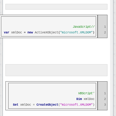
//JavaScript
1
var
xmlDoc
=
new
ActiveXObject
(
"microsoft.XMLDOM"
)
2
'VBScript
1
Dim
xmlDoc
2
Set
xmlDoc =
CreateObject
(
"microsoft.XMLDOM"
)
3