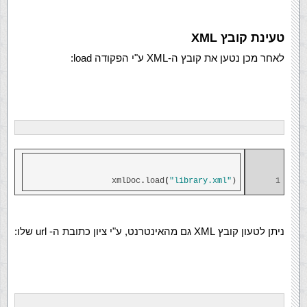
טעינת קובץ XML
לאחר מכן נטען את קובץ ה-XML ע"י הפקודה load:
xmlDoc
.
load
(
"library.xml"
)
1
ניתן לטעון קובץ XML גם מהאינטרנט, ע"י ציון כתובת ה- url שלו: