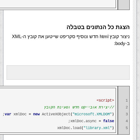
הצגת כל הנתונים בטבלה
ניצור קובץ html חדש ונוסיף סקריפט שייטען את קובץ ה-XML
ב-body:
<script>
1
2
//יצירת אובייקט חדש וטעינת הקובץ
;
var
xmlDoc
=
new
ActiveXObject
(
"microsoft.XMLDOM"
)
3
;
xmlDoc
.
async
=
false
4
xmlDoc
.
load
(
"library.xml"
)
5