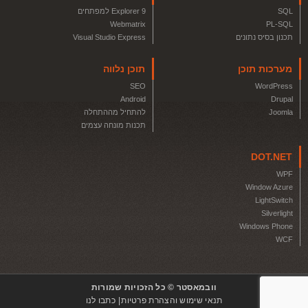
SQL
Explorer 9 למפתחים
Webmatrix
PL-SQL
תכנון בסיס נתונים
Visual Studio Express
מערכות תוכן
תוכן נלווה
SEO
WordPress
Android
Drupal
Joomla
להתחיל מההתחלה
תכנות מונחה עצמים
DOT.NET
WPF
Window Azure
LightSwitch
Silverlight
Windows Phone
WCF
וובמאסטר © כל הזכויות שמורות
תנאי שימוש והצהרת פרטיות
כתבו לנו