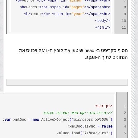
Author:
</b>
<span
id
=
"author"
></span><br>
<b>
7
Pages:
</b>
<span
id
=
"pages"
></span><br>
<b>
8
Year:
</b>
<span
id
=
"year"
></span><br>
<b>
9
</body>
10
</html>
11
נוסיף סקריפט ב- head שיטען את קובץ ה-XML ויכניס את
הנתונים לתוך ה-span.
<script>
1
2
//יצירת אובייקט חדש וטעינת הקובץ
;
var
xmlDoc
=
new
ActiveXObject
(
"microsoft.XMLDOM"
)
3
;
xmlDoc
.
async
=
false
4
xmlDoc
.
load
(
"library.xml"
)
5