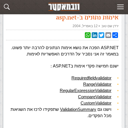
עמוד ראשי
»
‏מאמרים‏
»
אימות נתונים ב-asp.net
אימות נתונים ב-asp.net
ירדן שם טוב
‏ •
12 באפריל, 2004
WhatsApp
LinkedIn
Twitter
Email
Share
ASP.NET הפכה את נושא אימות הנתונים להרבה יותר פשוט.
במאמר זה אני נסביר על הדרכים האפשריות לאימות.
ישנם חמישה פקדי אימות בASP.NET :
Requiredfieldvalidator
RangeValidator
RegularExpressionValidator
CompareValidator
CustomValidator
וישנו גם
ValidationSummary
שתפקידו לרכז את השגיאות
מכל הפקדים.