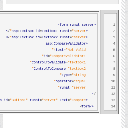
runat
=
server>
<form
1
>
/
:
TextBox
id
=
Textbox1
runat
=
"server"
<asp
2
>
/
:
TextBox
id
=
Textbox2
runat
=
"server"
<asp
3
:
CompareValidator
<asp
4
text
=
"Not Valid!"
5
id
=
"CompareValidator1"
6
ControlToValidate
=
"textbox1"
7
ControlToCompare
=
"textbox2"
8
Type
=
"string"
9
operator
=
"equal"
10
runat
=
"server"
11
>
/
12
n
id
=
"Button1"
runat
=
"server"
Text
=
"Compare"
<asp
13
>
</form
14