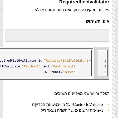
Requiredfieldvalidator
פקד זה תפקידו לבדוק האם הוזנו נתונים או לא
אופן השימוש
quiredFieldValidator
id
=
"RequiredFieldValidator1"
<asp
1
lToValidate
=
"Textbox1"
text
=
"Cant be null"
2
>
/
runat
=
"server"
3
לפקד זה יש שני מאפיינים חשובים
ControlToValidate- על מי יבצע את הבדיקה
text-מה ירשום כאשר השדה נשאר ריק