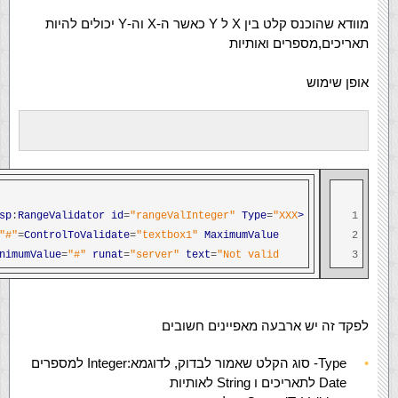
מוודא שהוכנס קלט בין X ל Y כאשר ה-X וה-Y יכולים להיות
תאריכים,מספרים ואותיות
אופן שימוש
:
RangeValidator
id
=
"rangeValInteger"
Type
=
"XXX"
<asp
1
"#"
=
ControlToValidate
=
"textbox1"
MaximumValue
2
nimumValue
=
"#"
runat
=
"server"
text
=
"Not valid!"
3
לפקד זה יש ארבעה מאפיינים חשובים
Type- סוג הקלט שאמור לבדוק, לדוגמא:Integer למספרים
Date לתאריכים ו String לאותיות