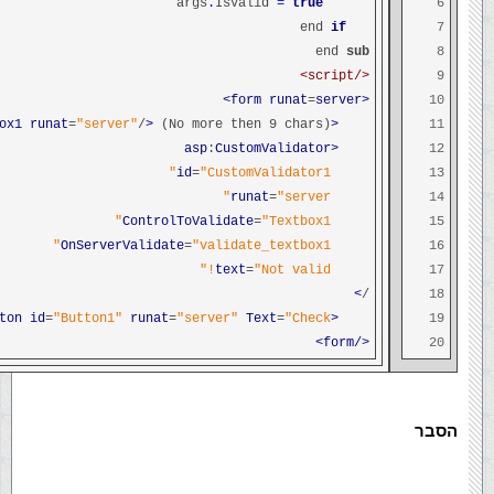
.
IsValid
=
true
args
6
if
end
7
end
sub
8
</script>
9
runat
=
server>
<form
10
ox1
runat
=
"server"
/
>
(No more then 9 chars)
<asp
11
:
CustomValidator
<asp
12
id
=
"CustomValidator1"
13
runat
=
"server"
14
ControlToValidate
=
"Textbox1"
15
OnServerValidate
=
"validate_textbox1"
16
text
=
"Not valid!"
17
>
/
18
ton
id
=
"Button1"
runat
=
"server"
Text
=
"Check"
<asp
19
</form>
20
הסבר