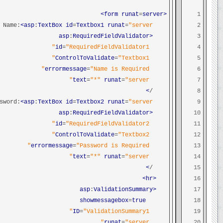
runat
=
server>
<form
1
<asp
:
TextBox
id
=
Textbox1
runat
=
"server"
User Name:
2
:
RequiredFieldValidator
<asp
3
id
=
"RequiredFieldValidator1"
4
ControlToValidate
=
"Textbox1"
5
errormessage
=
"Name is Required"
6
text
=
"*"
runat
=
"server"
7
>
/
8
<asp
:
TextBox
id
=
Textbox2
runat
=
"server"
Password:
9
:
RequiredFieldValidator
<asp
10
id
=
"RequiredFieldValidator2"
11
ControlToValidate
=
"Textbox2"
12
errormessage
=
"Password is Required"
13
text
=
"*"
runat
=
"server"
14
>
/
15
<hr>
16
:
ValidationSummary
<asp
17
showmessagebox
=
true
18
ID
=
"ValidationSummary1"
19
runat
=
"server"
20