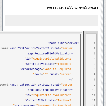
דוגמא לשימוש ללא תיבת דו שיח
runat
=
server>
<form
1
<asp
:
TextBox
id
=
Textbox1
runat
=
"server"
User Name:
2
:
RequiredFieldValidator
<asp
3
id
=
"RequiredFieldValidator1"
4
ControlToValidate
=
"Textbox1"
5
errormessage
=
"Name is Required"
6
text
=
"*"
runat
=
"server"
7
>
/
8
<asp
:
TextBox
id
=
Textbox2
runat
=
"server"
Password:
9
:
RequiredFieldValidator
<asp
10
id
=
"RequiredFieldValidator2"
11
ControlToValidate
=
"Textbox2"
12
errormessage
=
"Password is Required"
13