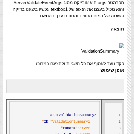
הפרמטר args הוא אובייקט מסוג ServerValidateEventArgs
והוא מכיל בעצם את הtext של textbox1 עכשיו ביצענו בדיקה
פשוטה של כמות התווים והחזרנו ערך בהתאם
תוצאה
ValidationSummary
פקד נועד לאסוף את כל השגיות ולהציגם במרוכז
אופן שימוש
:
ValidationSummary
<asp
1
ID
=
"ValidationSummary1"
2
runat
=
"server"
3