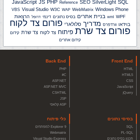
JS
PHP
SQL
JavaScript
SilverLight
SEO
Reference
Windows Phone
Visual Studio
W3C
WebMatrix
VBS
WAP
בניית אתרים
הרצאות
WPF
בסיס נתונים
דינמי
wml
דרופל
פורום צד לקוח
מדריך
בוידאו
סלולארי
וורדפרס
פורום צד שרת
פיתוח
צד שרת
צד לקוח
קידום
קידום אתרים
Back End
Front End
PHP
HTML
C#
HTML5
ASP.NET
CSS
ASP.NET MVC
JavaScript
CSHTML
jQuery
JSP
ASP קלאסי
בסיסי נתונים
כלי פיתוח
SQL
Explorer 9 למפתחים
Webmatrix
PL-SQL
תכנון בסיס נתונים
Visual Studio Express