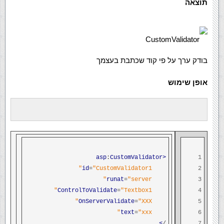
תוצאה
CustomValidator
בודק ערך על פי קוד שכתבת בעצמך
אופן שימוש
:
CustomValidator
<asp
1
id
=
"CustomValidator1"
2
runat
=
"server"
3
ControlToValidate
=
"Textbox1"
4
OnServerValidate
=
"XXX"
5
text
=
"xxx"
6
>
/
7