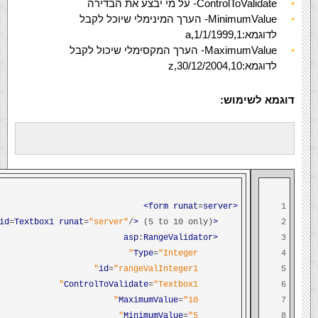
ControlToValidate- על מי יבצע את הבדירה
MinimumValue- הערך המינימלי שיוכל לקבל
לדוגמא:1,a,1/1/1999
MaximumValue- הערך המקסימלי שיכול לקבל
לדוגמא:10,z,30/12/2004
דוגמא לשימוש:
runat
=
server>
<form
1
id
=
Textbox1
runat
=
"server"
/
>
(5 to 10 only)
<asp
2
:
RangeValidator
<asp
3
Type
=
"Integer"
4
id
=
"rangeValInteger1"
5
ControlToValidate
=
"Textbox1"
6
MaximumValue
=
"10"
7
MinimumValue
=
"5"
8