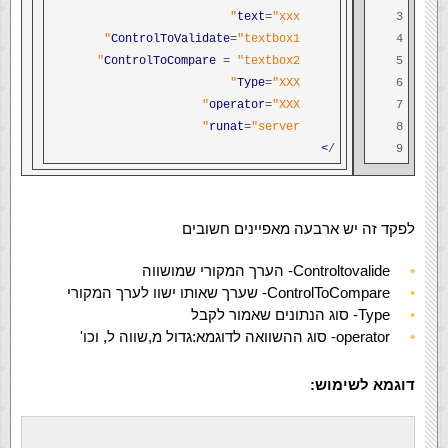
text
=
"xxx"
3
ControlToValidate
=
"textbox1"
4
ControlToCompare
=
"textbox2"
5
Type
=
"XXX"
6
operator
=
"XXX"
7
runat
=
"server"
8
>
/
9
לפקד זה יש ארבעה מאפיינים חשובים
Controltovalide- הערך המקורי שמושווה
ControlToCompare- שערך שאותו ישוו לערך המקורי
Type- סוג הנתונים שאמור לקבל
operator- סוג ההשוואה לדוגמא:גדול מ,שווה ל, וכו'
דוגמא לשימוש: