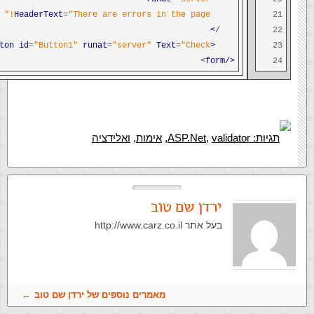
HeaderText
=
"There are errors in the page!"
21
>
/
22
ton
id
=
"Button1"
runat
=
"server"
Text
=
"Check"
<asp
23
>
</form
24
תגיות:
validator
,
ASP.Net
,
אימות
,
ואלידציה
ירדן שם טוב
בעל אתר http://www.carz.co.il
מאמרים נוספים של ירדן שם טוב