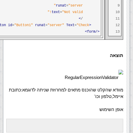
runat
=
"server"
9
text
=
"Not valid!"
10
>
/
11
ton
id
=
"Button1"
runat
=
"server"
Text
=
"Check"
<asp
12
</form>
13
תוצאה
RegularExpressionValidator
מוודא שהקלט שהוכנס מתאים למחרוזת שניתה לדוגמא:כתובת
איימל,טלפון וכו'
אופן השימוש