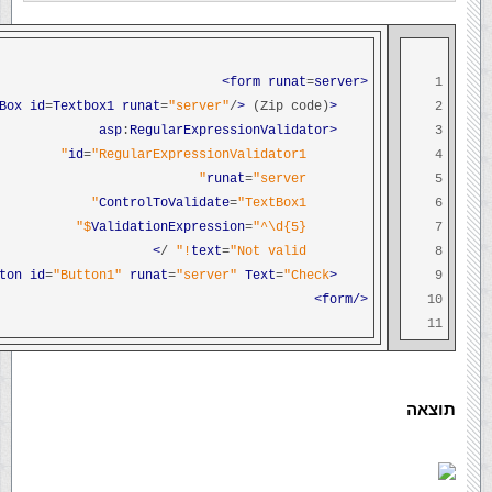
runat
=
server>
<form
1
Box
id
=
Textbox1
runat
=
"server"
/
>
(Zip code)
<asp
2
:
RegularExpressionValidator
<asp
3
id
=
"RegularExpressionValidator1"
4
runat
=
"server"
5
ControlToValidate
=
"TextBox1"
6
ValidationExpression
=
"^\d{5}$"
7
>
/
text
=
"Not valid!"
8
ton
id
=
"Button1"
runat
=
"server"
Text
=
"Check"
<asp
9
</form>
10
11
תוצאה