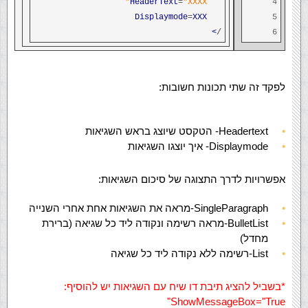
HeaderText
=
"XXXX"
4
Displaymode
=
XXX
5
>
/
6
לפקד זה שתי תכונות חשובות:
Headertext- הטקסט שיוצג בראש השגיאות
Displaymode- איך יוצגו השגיאות
אפשרויות לדרך התצוגה של סיכום השגיאות:
SingleParagraph-מראה את השגיאות אחת אחרי השנייה
BulletList-מראה רשימה ונקודה ליד כל שגיאה (ברירת
מחדל)
List-רשימה ללא נקודה ליד כל שגיאה
*בשביל להציג תיבת דו שיח עם השגיאות יש להוסיף:
ShowMessageBox="True"