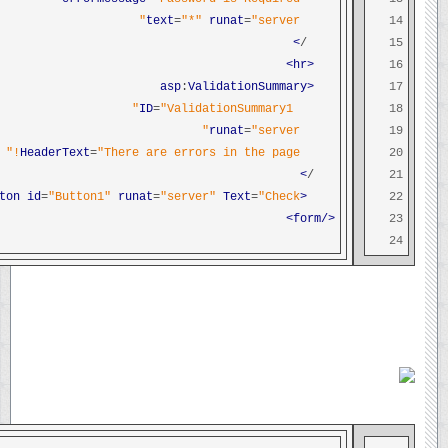
text
=
"*"
runat
=
"server"
14
>
/
15
<hr>
16
:
ValidationSummary
<asp
17
ID
=
"ValidationSummary1"
18
runat
=
"server"
19
HeaderText
=
"There are errors in the page!"
20
>
/
21
ton
id
=
"Button1"
runat
=
"server"
Text
=
"Check"
<asp
22
</form>
23
24