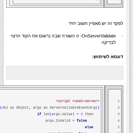
לפקד זה יש מאפיין חשוב יחיד
OnServerValidate- זו השגרה שבה נרשום את הקוד הרצוי
לבדיקה
דוגמא לשימוש:
<script runat=server>
1
(
obj as Object
,
args as ServerValidateEventArgs
)
2
if
len
(
args
.
Value
)
>
9
then
3
.
IsValid
=
false
args
4
else
5