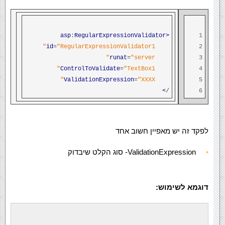
:
RegularExpressionValidator
<asp
1
id
=
"RegularExpressionValidator1"
2
runat
=
"server"
3
ControlToValidate
=
"TextBox1"
4
ValidationExpression
=
"XXXX"
5
>
/
6
לפקד זה יש מאפיין חשוב אחד
ValidationExpression- סוג הקלט שיבדוק
דוגמא לשימוש: