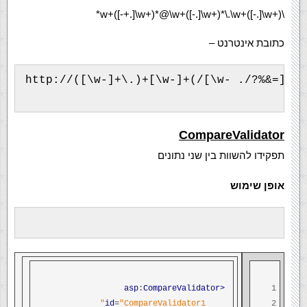
\w+([-+.]\w+)*@\w+([-.]\w+)*\.\w+([-.]\w+)*
כתובת אינטרנט –
http://([\w-]+\.)+[\w-]+(/[\w- ./?%&=]*)?
CompareValidator
תפקידו להשוות בין שני נתונים
אופן שימוש
:
CompareValidator
<asp
1
id
=
"CompareValidator1"
2