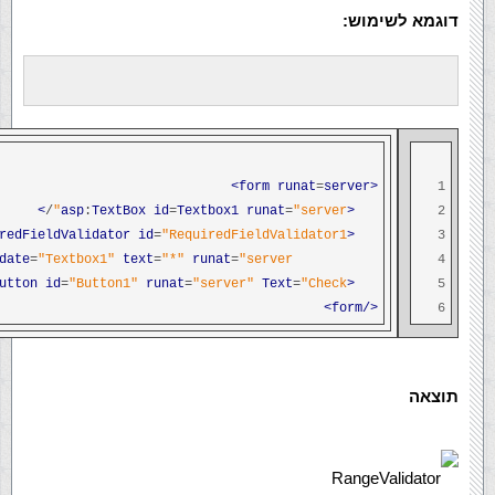
דוגמא לשימוש:
runat
=
server>
<form
1
>
/
:
TextBox
id
=
Textbox1
runat
=
"server"
<asp
2
redFieldValidator
id
=
"RequiredFieldValidator1"
<asp
3
date
=
"Textbox1"
text
=
"*"
runat
=
"server"
4
utton
id
=
"Button1"
runat
=
"server"
Text
=
"Check"
<asp
5
</form>
6
תוצאה
RangeValidator