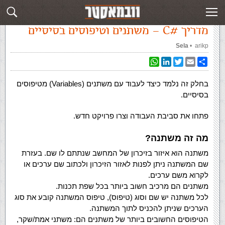
עמוד ראשי
»
‏מדריך C#‏
»
מדריך C# – משתנים וטיפוסים בסיסיים
מדריך
C#
– משתנים וטיפוסים בסיסיים
arikp
‏ •
Sela
WhatsApp
LinkedIn
Twitter
Email
Share
בחלק זה נלמד כיצד לעבוד עם משתנים (Variables) מטיפוסים
בסיסיים.
פתחו את סביבת העבודה וצרו פרויקט חדש.
מה זה משתנה?
משתנה הוא איזור בזיכרון של המחשב שנתתם לו שם. בעזרת
שם המשתנה ניתן לפנות לאזור הזיכרון ולכתוב שם ערכים או
לקרוא משם ערכים.
משתנים הם מרכיב חשוב ביותר בכל שפת תכנות.
לכל משתנה יש שם וסוג (טיפוס), טיפוס המשתנה קובע את סוג
הערכים שניתן להכניס לתוך המשתנה.
הטיפוסים החשובים ביותר של משתנים הם: משתני אמת/שקר,