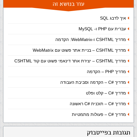
עוד בנושא זה
איך לדבג SQL
עברית עם PHP ו- MySQL
מדריך CSHTML ו-WebMatrix: הקדמה
מדריך CSHTML – בניית אתר פשוט עם WebMatrix
מדריך CSHTML – יצירת אתר דינאמי פשוט עם קוד CSHTML
מדריך PHP – הקדמה
מדריך
C#
– הקדמה וסביבת העבודה
מדריך
C#
– קלט ופלט
מדריך
C#
– תוכנית #C ראשונה
מדריך
C#
– פעולות מתמטיות
תגובות בפייסבוק