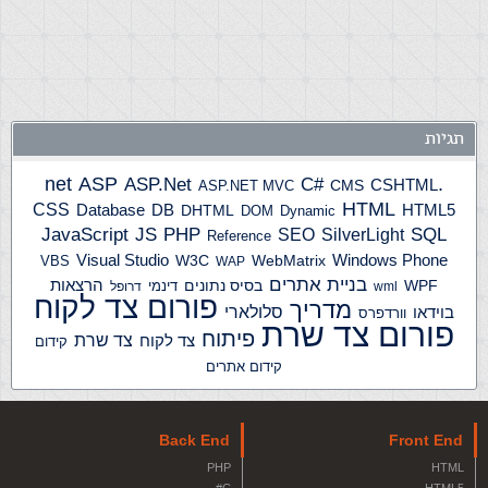
תגיות
ASP
ASP.Net
.net
C#
CSHTML
ASP.NET MVC
CMS
HTML
CSS
HTML5
Database
DB
DHTML
DOM
Dynamic
JS
PHP
SQL
JavaScript
SilverLight
SEO
Reference
Windows Phone
Visual Studio
W3C
WebMatrix
VBS
WAP
בניית אתרים
הרצאות
WPF
בסיס נתונים
דינמי
wml
דרופל
פורום צד לקוח
מדריך
בוידאו
סלולארי
וורדפרס
פורום צד שרת
פיתוח
צד שרת
צד לקוח
קידום
קידום אתרים
Back End
Front End
PHP
HTML