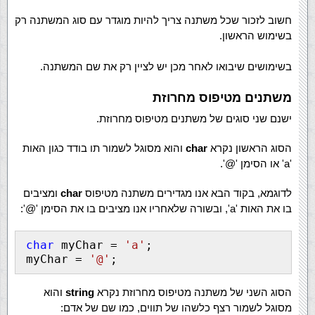
חשוב לזכור שכל משתנה צריך להיות מוגדר עם סוג המשתנה רק
בשימוש הראשון.
בשימושים שיבואו לאחר מכן יש לציין רק את שם המשתנה.
משתנים מטיפוס מחרוזת
ישנם שני סוגים של משתנים מטיפוס מחרוזת.
הסוג הראשון נקרא
char
והוא מסוגל לשמור תו בודד כגון האות
'a' או הסימן '@'.
לדוגמא, בקוד הבא אנו מגדירים משתנה מטיפוס
char
ומציבים
בו את האות 'a', ובשורה שלאחריו אנו מציבים בו את הסימן '@':
char
 myChar = 
'a'
;
myChar = 
'@'
;
הסוג השני של משתנה מטיפוס מחרוזת נקרא
string
והוא
מסוגל לשמור רצף כלשהו של תווים, כמו שם של אדם: