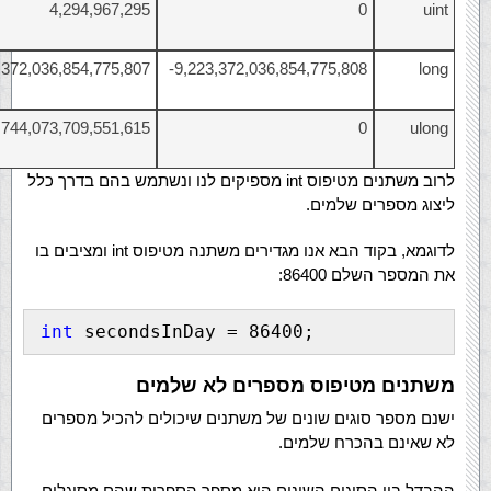
4,294,967,295
0
uint
,372,036,854,775,807
9,223,372,036,854,775,808-
long
,744,073,709,551,615
0
ulong
לרוב משתנים מטיפוס int מספיקים לנו ונשתמש בהם בדרך כלל
ליצוג מספרים שלמים.
לדוגמא, בקוד הבא אנו מגדירים משתנה מטיפוס int ומציבים בו
את המספר השלם 86400:
int
 secondsInDay = 86400;
משתנים מטיפוס מספרים לא שלמים
ישנם מספר סוגים שונים של משתנים שיכולים להכיל מספרים
לא שאינם בהכרח שלמים.
ההבדל בין הסוגים השונים הוא מספר הספרות שהם מסוגלים