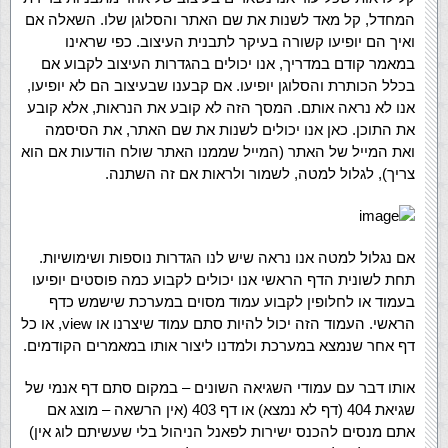
המחדל, קל מאד לשנות את שם האתר והסלוגן שלו. השאלה אם
ואיך הם יופיעו קשורה בעיקר לתבנית העיצוב. כפי שראינו
במאמר קודם במדריך, אנו יכולים בהגדרות העיצוב לקבוע אם
בכלל הכותרת והסלוגן יופיעו. אם קבענו שבעיצוב הם לא יופיעו,
אנו לא נראה אותם. המסך הזה לא קובע את הנראות, אלא קובע
את התוכן. כאן אנו יכולים לשנות את שם האתר, את הסיסמה
ואת המייל של האתר (המייל שממנו האתר שולח הודעות אם הוא
צריך), לגלול למטה, לשמור ולראות אם זה השתנה.
אם נגלול למטה אנו נראה שיש לנו הגדרות נוספות ושימושיות.
תחת לשונית הדף הראשי אנו יכולים לקבוע כמה פוסטים יופיעו
בעמוד או לחלופין לקבוע עמוד מסוים במערכת שישמש כדף
הראשי. העמוד הזה יכול להיות סתם עמוד שיצרנו או view, או כל
דף אחר שנמצא במערכת ולמדנו ליצור אותו במאמרים הקודמים.
אותו דבר עם עמודי השגיאה השונים – במקום סתם דף אנמי של
שגיאת 404 (דף לא נמצא) או דף 403 (אין הרשאה – מוצג אם
אתם מנסים להכנס ישירות לפאנל הניהול בלי שעשיתם לוג אין)