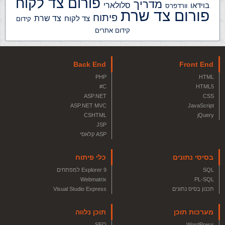
פורום צד לקוח
מדריך
בוידאו
סלולארי
וורדפרס
פורום צד שרת
פיתוח
צד שרת
צד לקוח
קידום
קידום אתרים
Back End
Front End
PHP
HTML
C#
HTML5
ASP.NET
CSS
ASP.NET MVC
JavaScript
CSHTML
jQuery
JSP
ASP קלאסי
בסיסי נתונים
כלי פיתוח
SQL
Explorer 9 למפתחים
Webmatrix
PL-SQL
תכנון בסיס נתונים
Visual Studio Express
מערכות תוכן
תוכן נלווה
SEO
WordPress