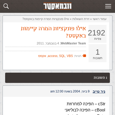
זירת השאלות
שלח תשובה
עמוד ראשי
»
‏זירת השאלות‏
»
אילו פונקציות המרה קיימות באקסס?
אילו פונקציות המרה קיימות
2192
באקסס?
צפיות
WebMaster Team
,‏
4 בנובמבר, 2011
1
תגיות:
VBS
,
SQL
,
access
,
אקסס
תשובות
1 תשובות
ניר טייב
9 ביוני, 2004 בשעה 12:00 am
cStr – הפיכה למחרוזת
cBool – הפיכה לבוליאני