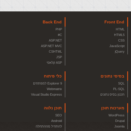
Back End
Front End
PHP
HTML
C#
HTML5
ASP.NET
CSS
ASP.NET MVC
JavaScript
CSHTML
jQuery
JSP
ASP קלאסי
בסיסי נתונים
כלי פיתוח
SQL
Explorer 9 למפתחים
Webmatrix
PL-SQL
תכנון בסיס נתונים
Visual Studio Express
מערכות תוכן
תוכן נלווה
SEO
WordPress
Android
Drupal
Joomla
להתחיל מההתחלה