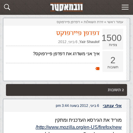
זירת השאלות
שלח תשובה
עמוד ראשי
»
‏זירת השאלות‏
»
דפדפן פיירפוקס
דפדפן פיירפוקס
1500
Yair Shaulof
,‏
6 ביוני, 2012
צפיות
איך אני משדרג את דפדפן פיירפוקס?
2
תשובות
2 תשובות
אלי ענתבי
6 ביוני, 2012 בשעה 3:44 pm
מוריד את הגירסא העדכנית ומתקין
http://www.mozilla.org/en-US/firefox/new/