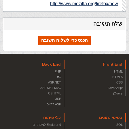
http://www.mozilla.org/firefox/new
שלח תשובה
הכנס כדי לשלוח תשובה
Back End
Front End
PHP
HTML
C#
HTML5
ASP.NET
CSS
ASP.NET MVC
JavaScript
CSHTML
jQuery
JSP
ASP קלאסי
בסיסי נתונים
כלי פיתוח
SQL
Explorer 9 למפתחים