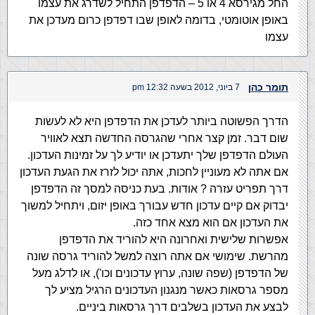
החל מגירסא 4 או 5 – הדפדפן התחיל לשדרג את עצמו
באופן אוטומטי, בדומה לאופן שבו דפדפן כרום מעדכן את
עצמו
תומר כהן
7 ביוני, 2012 בשעה 12:32 pm
הדרך הפשוטה ביותר לעדכן את הדפדפן היא לא לעשות
שום דבר. זמן קצר אחרי שהגרסה החדשה תצא לאוויר
העולם הדפדפן שלך יתעדכן או יודיע לך על זמינות העדכון.
אם אתה לא מעוניין לחכות, אתה יכול לזרז את הגעת העדכון
דרך תפריט עזרה ? אודות. בעת כניסה למסך זה הדפדפן
יבדוק אם קיים עדכון חדש עבורך באופן יזום, ויתחיל למשוך
את העדכון אם הוא מצא אחד כזה.
אפשרות שלישית ואחרונה היא להוריד את הדפדפן
מהרשת. שימושי אם אתה רוצה למשל להוריד גרסה שונה
של הדפדפן (שפה שונה, ערוץ עדכונים וכו'), או לדלג מעל
מספר גרסאות כאשר מנגנון העדכונים הרגיל מציע לך
לבצע את העדכון בשלבים דרך גרסאות ביניים.