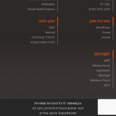
Webmatrix
PL-SQL
תכנון בסיס נתונים
Visual Studio Express
מערכות תוכן
תוכן נלווה
SEO
WordPress
Android
Drupal
Joomla
להתחיל מההתחלה
תכנות מונחה עצמים
DOT.NET
WPF
Window Azure
LightSwitch
Silverlight
Windows Phone
WCF
וובמאסטר © כל הזכויות שמורות
תנאי שימוש והצהרת פרטיות
כתבו לנו
SweetHome אחסון אתרים