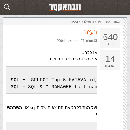
זירת השאלות
שלח תשובה
עמוד ראשי
»
‏זירת השאלות‏
»
בעיה
בעיה
640
elad13
,‏
27 בפברואר, 2004
צפיות
אז ככה…
14
אני משתמש בשיטת בחירה
תשובות
SQL = "SELECT Top 5 KATAVA.id, KATAVA.sub
SQL = SQL & " MANAGER.full_name FROM MANA
ועל מנת לקבל את התוצאות של ה-sql אני משתמש
ב