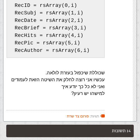
 RecID = rsArray(0,i)
 RecSubj = rsArray(1,i)
 RecDate = rsArray(2,i)
 RecBrief = rsArray(3,i)
 RecHits = rsArray(4,i)
 RecPic = rsArray(5,i)
 RecAuthor = rsArray(6,i)
שכוללת שיכפול בעזרת לולאה.
עכשיו אני רוצה לחלק את השיטה הזאת לעמודים
ואני לא כל כך יודע איך
למישהו יש רעיון?
תגיות:
פורום צד שרת
14 תשובות