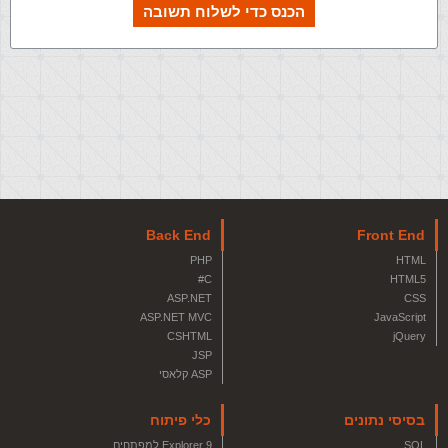
הכנס כדי לשלוח תשובה
Back End
Front End
PHP
HTML
C#
HTML5
ASP.NET
CSS
ASP.NET MVC
JavaScript
CSHTML
jQuery
JSP
ASP קלאסי
בסיסי נתונים
כלי פיתוח
SQL
Explorer 9 למפתחים