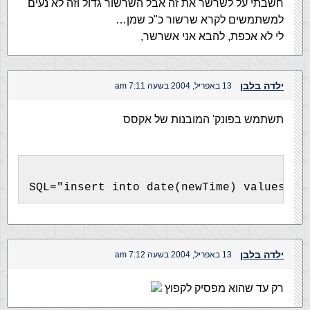
חשבתי על לשרשר את זה אבל השרשור גדול וזה לא נעים
למשתמשים לקרא שרשור כ"כ שמן…
לי לא אכפת, להבא אני אשרשר,
ילדה בלבן
13 באפריל, 2004 בשעה 7:11 am
תשתמש בפונק' המובנות של אקסס
SQL="insert into date(newTime) values(Ti
ילדה בלבן
13 באפריל, 2004 בשעה 7:12 am
רק עד שהוא מפסיק לקפוץ