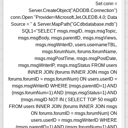
Set conn =
Server.CreateObject("ADODB.Connection")
conn.Open "Provider=Microsoft.Jet.OLEDB.4.0; Data
Source = " & Server.MapPath("GCdbdatabase.mdb")
SQL1="SELECT msgs.msgID, msgs.msgTopic,
msgs.msgBody, msgs.parentID, msgs.msgViews,
msgs.msgWriterID, users.usernameTBL,
msgs.forumNum, forums.forumName,
msgs.msgPostTime, msgs.msgPostDate,
msgs.msgWriterIP, msgs.msgStatus FROM users
INNER JOIN (forums INNER JOIN msgs ON
forums.forumID = msgs.forumNum) ON users.userID =
msgs.msgWriterID WHERE (msgs.parentID=1) AND
(msgs.forumNum=1) AND (msgs.msgStatus=1) AND
(msgs.msgID NOT IN ( SELECT TOP 50 msgID
FROM users INNER JOIN (forums INNER JOIN msgs
ON forums.forumID = msgs.forumNum) ON
users.userID = msgs.msgWriterID WHERE
(msgs.parentID=1) AND (msgs.forumNum=1) AND