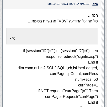
sza
12 באפריל, 2004 בשעה 10:11 pm
הנה…
סליחה על ההודעה "VBV" זה נשלח בטעות…
<%
if (session("ID")="") or (session("ID")=0) then
response.redirect("signIn.asp")
End if
dim conn,rs1,rs2,SQL2,SQL1,ch,isUserLogged,
currPage,i,pCount,numRecs
numRecs=50
currPage=1
if NOT request("currPage")="" Then
currPage=Request("currPage")
End if