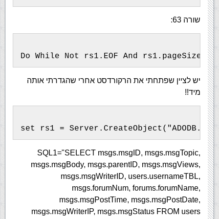
שורה 63:
Do While Not rs1.EOF And rs1.pageSize>i
יש לציין שפתחתי את הרקורדסט אחרי שהגדרתי אותה
מיד!!
set rs1 = Server.CreateObject("ADODB.Rec
SQL1="SELECT msgs.msgID, msgs.msgTopic,
msgs.msgBody, msgs.parentID, msgs.msgViews,
msgs.msgWriterID, users.usernameTBL,
msgs.forumNum, forums.forumName,
msgs.msgPostTime, msgs.msgPostDate,
msgs.msgWriterIP, msgs.msgStatus FROM users