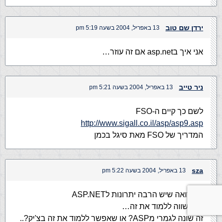
ירדן שם טוב
13 באפריל, 2004 בשעה 5:19 pm
אני איך בasp.net אם זה עוזר…
ניר טייב
13 באפריל, 2004 בשעה 5:21 pm
לשם כך קיים ה-FSO
http://www.sigall.co.il/asp/asp9.asp
המדריך של FSO מאת סיגל בכמן
sza
13 באפריל, 2004 בשעה 5:22 pm
אני רואה שיש הרבה יתרונות לASP.NET
אולי שווה ללמוד את זה…
זה שונה לגמרי מASP? או שאפשר ללמוד את זה בצ'יק?..