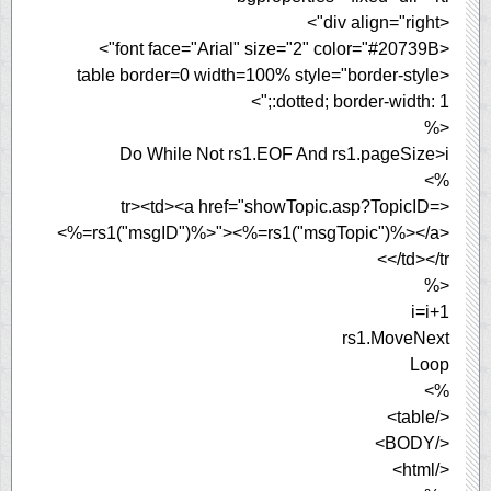
<div align="right">
<font face="Arial" size="2" color="#20739B">
<table border=0 width=100% style="border-style
:dotted; border-width: 1;">
<%
Do While Not rs1.EOF And rs1.pageSize>i
%>
<tr><td><a href="showTopic.asp?TopicID=
<%=rs1("msgID")%>"><%=rs1("msgTopic")%></a>
</td></tr>
<%
i=i+1
rs1.MoveNext
Loop
%>
</table>
</BODY>
</html>