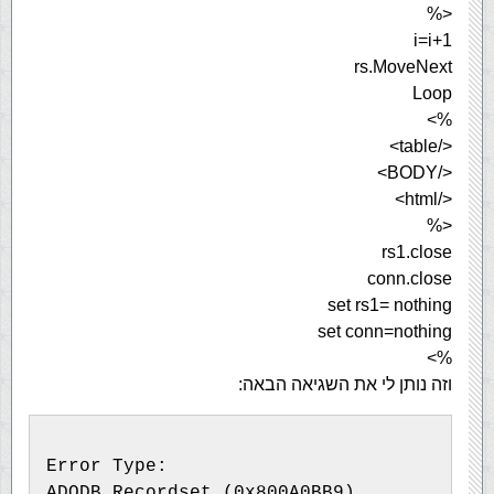
<%
i=i+1
rs.MoveNext
Loop
%>
</table>
</BODY>
</html>
<%
rs1.close
conn.close
set rs1= nothing
set conn=nothing
%>
וזה נותן לי את השגיאה הבאה:
Error Type:
ADODB.Recordset (0x800A0BB9)