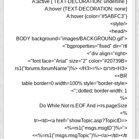
A:active { TEXT-DECORATION: underline }
A:hover {TEXT-DECORATION: none}
A:hover {color="#5ABFC3"}
</style>
</head>
<BODY background="images/BACKGROUND.gif"
bgproperties="fixed" dir="rtl">
<div align="right">
<font face="Arial" size="2" color="#20739B">
<H3>פורום <%=rs1("forums.forumName")%> </H3>
<BR>
<table border=0 width=100% style="border-style
:dotted; border-width: 1;">
<%
Do While Not rs.EOF And i<rs.pageSize
%>
<tr><td><a href="showTopic.asp?TopicID=
<%=rs1("msgs.msgID")%>">
<%=rs1("msgs.msgTopic")%></a></td></tr>