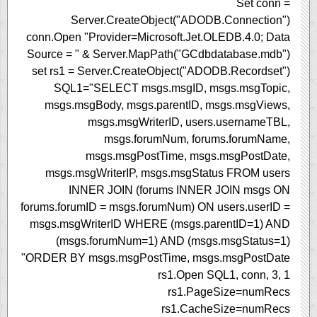
Set conn =
Server.CreateObject("ADODB.Connection")
conn.Open "Provider=Microsoft.Jet.OLEDB.4.0; Data
Source = " & Server.MapPath("GCdbdatabase.mdb")
set rs1 = Server.CreateObject("ADODB.Recordset")
SQL1="SELECT msgs.msgID, msgs.msgTopic,
msgs.msgBody, msgs.parentID, msgs.msgViews,
msgs.msgWriterID, users.usernameTBL,
msgs.forumNum, forums.forumName,
msgs.msgPostTime, msgs.msgPostDate,
msgs.msgWriterIP, msgs.msgStatus FROM users
INNER JOIN (forums INNER JOIN msgs ON
forums.forumID = msgs.forumNum) ON users.userID =
msgs.msgWriterID WHERE (msgs.parentID=1) AND
(msgs.forumNum=1) AND (msgs.msgStatus=1)
ORDER BY msgs.msgPostTime, msgs.msgPostDate"
rs1.Open SQL1, conn, 3, 1
rs1.PageSize=numRecs
rs1.CacheSize=numRecs