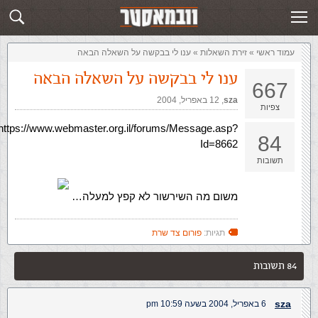
זירת השאלות
שלח תשובה
עמוד ראשי
»
‏זירת השאלות‏
»
ענו לי בבקשה על השאלה הבאה
ענו לי בבקשה על השאלה הבאה
667
sza
,‏
12 באפריל, 2004
צפיות
https://www.webmaster.org.il/forums/Message.asp?
84
Id=8662
תשובות
משום מה השירשור לא קפץ למעלה…
תגיות:
פורום צד שרת
84 תשובות
sza
6 באפריל, 2004 בשעה 10:59 pm