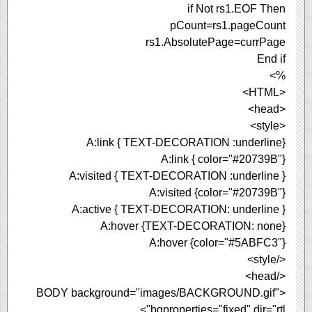
if Not rs1.EOF Then
pCount=rs1.pageCount
rs1.AbsolutePage=currPage
End if
%>
<HTML>
<head>
<style>
A:link { TEXT-DECORATION :underline}
A:link { color="#20739B"}
A:visited { TEXT-DECORATION :underline }
A:visited {color="#20739B"}
A:active { TEXT-DECORATION: underline }
A:hover {TEXT-DECORATION: none}
A:hover {color="#5ABFC3"}
</style>
</head>
<BODY background="images/BACKGROUND.gif"
bgproperties="fixed" dir="rtl">