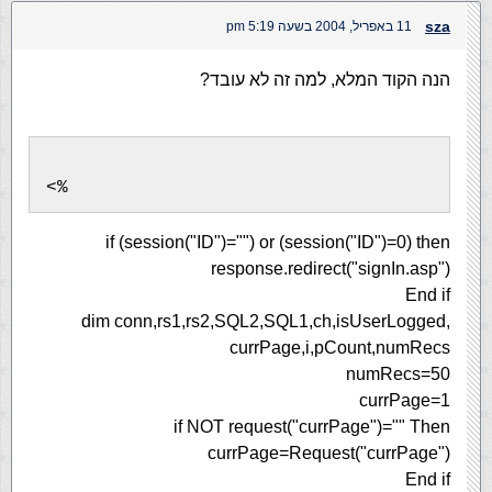
sza
11 באפריל, 2004 בשעה 5:19 pm
הנה הקוד המלא, למה זה לא עובד?
<%
if (session("ID")="") or (session("ID")=0) then
response.redirect("signIn.asp")
End if
dim conn,rs1,rs2,SQL2,SQL1,ch,isUserLogged,
currPage,i,pCount,numRecs
numRecs=50
currPage=1
if NOT request("currPage")="" Then
currPage=Request("currPage")
End if