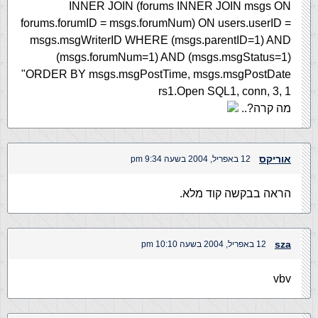
INNER JOIN (forums INNER JOIN msgs ON
forums.forumID = msgs.forumNum) ON users.userID =
msgs.msgWriterID WHERE (msgs.parentID=1) AND
(msgs.forumNum=1) AND (msgs.msgStatus=1)
ORDER BY msgs.msgPostTime, msgs.msgPostDate"
rs1.Open SQL1, conn, 3, 1
מה קרה?..
אוריקס
12 באפריל, 2004 בשעה 9:34 pm
הראה בבקשה קוד מלא.
sza
12 באפריל, 2004 בשעה 10:10 pm
vbv