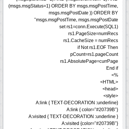
(msgs.msgStatus=1) ORDER BY msgs.msgPostTime,
msgs.msgPostDate )) ORDER BY
msgs.msgPostTime, msgs.msgPostDate"
set rs1=conn.Execute(SQL1)
rs1.PageSize=numRecs
rs1.CacheSize = numRecs
if Not rs1.EOF Then
pCount=rs1.pageCount
rs1.AbsolutePage=currPage
End if
%>
<HTML>
<head>
<style>
A:link { TEXT-DECORATION :underline}
A:link { color="#20739B"}
A:visited { TEXT-DECORATION :underline }
A:visited {color="#20739B"}