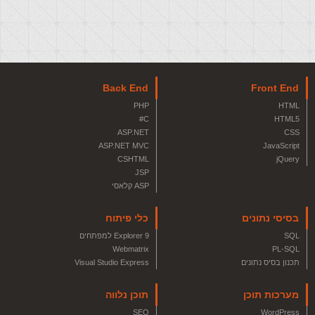
Back End
Front End
PHP
HTML
C#
HTML5
ASP.NET
CSS
ASP.NET MVC
JavaScript
CSHTML
jQuery
JSP
ASP קלאסי
בסיסי נתונים
כלי פיתוח
SQL
Explorer 9 למפתחים
Webmatrix
PL-SQL
תכנון בסיס נתונים
Visual Studio Express
מערכות תוכן
תוכן נלווה
SEO
WordPress