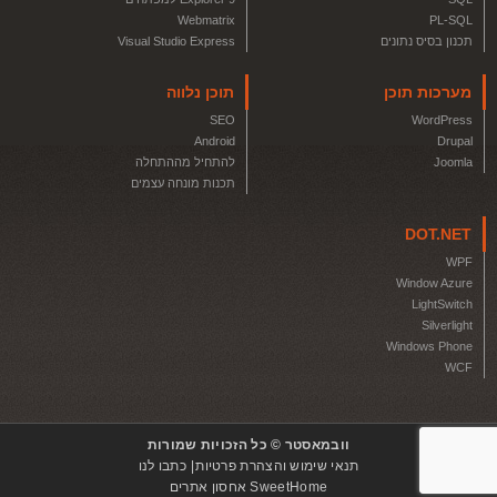
Webmatrix
PL-SQL
תכנון בסיס נתונים
Visual Studio Express
מערכות תוכן
תוכן נלווה
SEO
WordPress
Android
Drupal
Joomla
להתחיל מההתחלה
תכנות מונחה עצמים
DOT.NET
WPF
Window Azure
LightSwitch
Silverlight
Windows Phone
WCF
וובמאסטר © כל הזכויות שמורות
תנאי שימוש והצהרת פרטיות
כתבו לנו
SweetHome אחסון אתרים