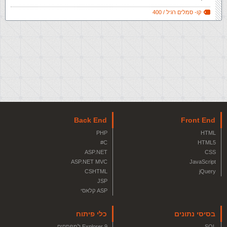
קו- סמלים רגיל / 400
Back End
Front End
PHP
HTML
C#
HTML5
ASP.NET
CSS
ASP.NET MVC
JavaScript
CSHTML
jQuery
JSP
ASP קלאסי
בסיסי נתונים
כלי פיתוח
SQL
Explorer 9 למפתחים