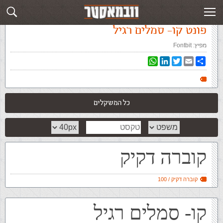
עמוד ראשי
»
‏פונטים‏
»
פונט קו- סמלים רגיל
פונט קו- סמלים רגיל
מפיץ:
Fontbit
WhatsApp
LinkedIn
Twitter
Email
Share
כל המשקלים
קוברה דקיק
קוברה דקיק / 100
קו- סמלים רגיל