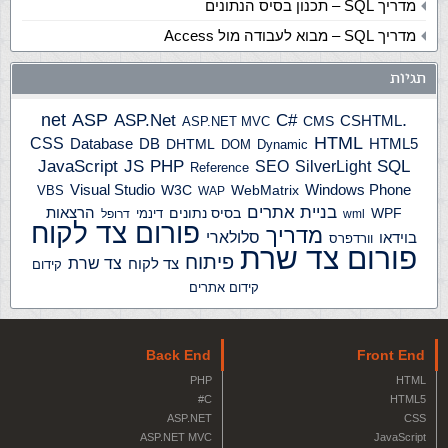
מדריך SQL – תכנון בסיס הנתונים
מדריך SQL – מבוא לעבודה מול Access
תגיות
ASP
ASP.Net
.net
C#
CSHTML
ASP.NET MVC
CMS
HTML
CSS
HTML5
Database
DB
DHTML
DOM
Dynamic
JS
PHP
SQL
JavaScript
SilverLight
SEO
Reference
Windows Phone
Visual Studio
W3C
WebMatrix
VBS
WAP
בניית אתרים
הרצאות
WPF
בסיס נתונים
דינמי
wml
דרופל
פורום צד לקוח
מדריך
בוידאו
סלולארי
וורדפרס
פורום צד שרת
פיתוח
צד שרת
צד לקוח
קידום
קידום אתרים
Back End
Front End
PHP
HTML
C#
HTML5
ASP.NET
CSS
ASP.NET MVC
JavaScript