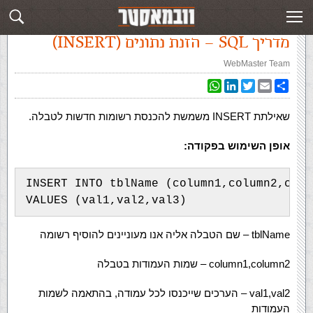
עמוד ראשי
»
‏מדריך SQL‏
»
מדריך SQL – הזנת נתונים (INSERT)
מדריך SQL – הזנת נתונים (INSERT)
WebMaster Team
WhatsApp
LinkedIn
Twitter
Email
Share
שאילתת INSERT משמשת להכנסת רשומות חדשות לטבלה.
אופן השימוש בפקודה:
INSERT INTO tblName (column1,column2,colu
tblName – שם הטבלה אליה אנו מעוניינים להוסיף רשומה
column1,column2 – שמות העמודות בטבלה
val1,val2 – הערכים שייכנסו לכל עמודה, בהתאמה לשמות
העמודות