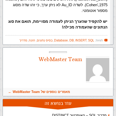
Cohen',1975). לשדה Au_ID לא ניתן ערך, כי זהו שדה מסוג
מספור אוטומטי.
יש להקפיד שהערך הניתן לעמודה מסויימת, תואם את סוג
הנתונים שהעמודה מכילה!
תגיות:
SQL
,
INSERT
,
DB
,
Database
,
בסיס נתונים
,
הזנה
,
מדריך
WebMaster Team
מאמרים נוספים של WebMaster Team
עוד בנושא זה
מדריך SQL – האופרטור DISTINCT