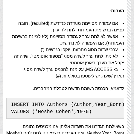
הערות:
אם עמודה מסויימת מוגדרת כנדרשת (required), חובה
לציינה ברשימת העמודות ולתת לה ערך.
אפשר לא לתת ערך לעמודה מסויימת (לא לציינה ברשימת
העמודות), אם העמודה לא נדרשת.
ערכי שדות מסוג מחרוזת, יוקפו בגרשים (').
לא ניתן לתת ערך לשדה מסוג "מספור אוטומטי". שדה זה
יקבל את הערך באופן אוטמטי.
ב- MS ACCESS, על מנת להכניס ערך לשדה מסוג
תאריך/שעה, יש לעוטפו בסולמיות (#).
לדוגמא, הכנסת רשומה חדשה לטבלת המחברים:
INSERT INTO Authors (Author,Year_Born) 

בשאילתה הגדרנו את השדות אליהן אנו מכניסים נתונים
(Author,Year_Born), ואת הערכים בשרצונינו לתת להם ('Moshe