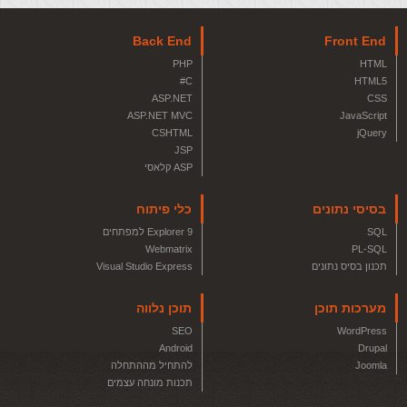
Back End
Front End
PHP
HTML
C#
HTML5
ASP.NET
CSS
ASP.NET MVC
JavaScript
CSHTML
jQuery
JSP
ASP קלאסי
בסיסי נתונים
כלי פיתוח
SQL
Explorer 9 למפתחים
Webmatrix
PL-SQL
תכנון בסיס נתונים
Visual Studio Express
מערכות תוכן
תוכן נלווה
SEO
WordPress
Android
Drupal
Joomla
להתחיל מההתחלה
תכנות מונחה עצמים