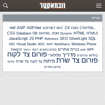
תגית: telegram
פוסטים חדשים
תגיות
ASP
ASP.Net
.net
C#
CSHTML
ASP.NET MVC
CMS
HTML
CSS
HTML5
Database
DB
DHTML
DOM
Dynamic
JS
PHP
SQL
JavaScript
SilverLight
SEO
Reference
Windows Phone
Visual Studio
W3C
WebMatrix
VBS
WAP
בניית אתרים
הרצאות
WPF
בסיס נתונים
דינמי
wml
דרופל
פורום צד לקוח
מדריך
בוידאו
סלולארי
וורדפרס
פורום צד שרת
פיתוח
צד שרת
צד לקוח
קידום
קידום אתרים