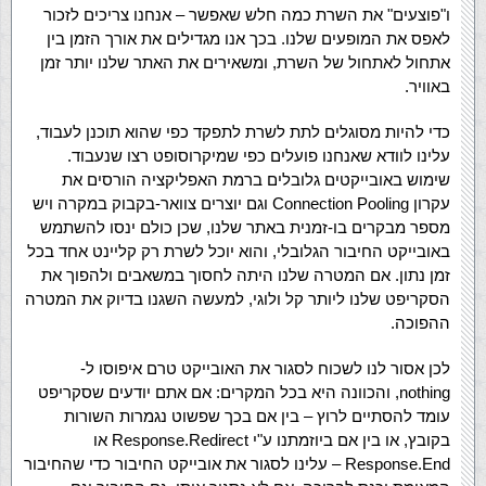
ו"פוצעים" את השרת כמה חלש שאפשר – אנחנו צריכים לזכור
לאפס את המופעים שלנו. בכך אנו מגדילים את אורך הזמן בין
אתחול לאתחול של השרת, ומשאירים את האתר שלנו יותר זמן
באוויר.
כדי להיות מסוגלים לתת לשרת לתפקד כפי שהוא תוכנן לעבוד,
עלינו לוודא שאנחנו פועלים כפי שמיקרוסופט רצו שנעבוד.
שימוש באובייקטים גלובלים ברמת האפליקציה הורסים את
עקרון Connection Pooling וגם יוצרים צוואר-בקבוק במקרה ויש
מספר מבקרים בו-זמנית באתר שלנו, שכן כולם ינסו להשתמש
באובייקט החיבור הגלובלי, והוא יוכל לשרת רק קליינט אחד בכל
זמן נתון. אם המטרה שלנו היתה לחסוך במשאבים ולהפוך את
הסקריפט שלנו ליותר קל ולוגי, למעשה השגנו בדיוק את המטרה
ההפוכה.
לכן אסור לנו לשכוח לסגור את האובייקט טרם איפוסו ל-
nothing, והכוונה היא בכל המקרים: אם אתם יודעים שסקריפט
עומד להסתיים לרוץ – בין אם בכך שפשוט נגמרות השורות
בקובץ, או בין אם ביוזמתנו ע"י Response.Redirect או
Response.End – עלינו לסגור את אובייקט החיבור כדי שהחיבור