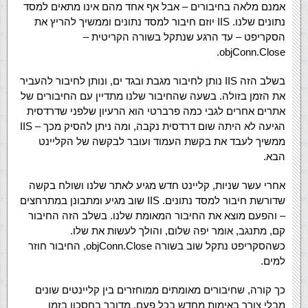
אמנם מלאה בחיבורים – אבל אף אחד מהם אינו מתאים למסד
נתונים שלנו. IIS יוזם חיבור למסד נתונים וממשיך להריץ את
הסקריפט – עד הרגע שנתקל בשורה הקריטית –
objConn.Close.
בשלב הזה IIS נותן לחיבור מגבת ובגד ים, ונותן לחיבור להעביר
את הזמן בזולה. בשעה שהחיבור שלנו מתדיין עם החיבורים של
אתרים אחרים לגבי כמה פרברטי הוא הרעיון שלפני שדרדסית
הגיעה לא היתה שום דרדסית נקבה, ומה ניתן להסיק מכך – IIS
ממשיך לעבד את בקשת העמוד ועובר לבקשה של הקליינט
הבא.
אחרי עשר שניות, קליינט חדש מגיע לאתר שלנו ושולח בקשה
שדורשת חיבור למסד נתונים. IIS שוב מגיע ומתבונן במתרחצים
– והפעם מוצא את החיבור המאומת שלנו. בשלב הזה החיבור
קם, מתנגב, אומר יפה שלום, והולך לעשות את שלו.
כשהסקריפט נתקל שוב בשורה objConn.Close, החיבור חוזר
למים.
כך קורה, שחיבורים מאומתים ממוחזרים בין קליינטים שונים
מבלי צורך באימות מחדש בכל פעם. מדובר בחסכון בזמן