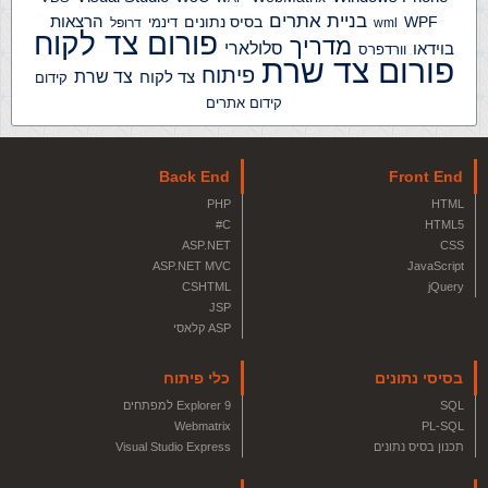
בניית אתרים
הרצאות
WPF
בסיס נתונים
דינמי
wml
דרופל
פורום צד לקוח
מדריך
בוידאו
סלולארי
וורדפרס
פורום צד שרת
פיתוח
צד שרת
צד לקוח
קידום
קידום אתרים
Back End
Front End
PHP
HTML
C#
HTML5
ASP.NET
CSS
ASP.NET MVC
JavaScript
CSHTML
jQuery
JSP
ASP קלאסי
בסיסי נתונים
כלי פיתוח
SQL
Explorer 9 למפתחים
Webmatrix
PL-SQL
תכנון בסיס נתונים
Visual Studio Express