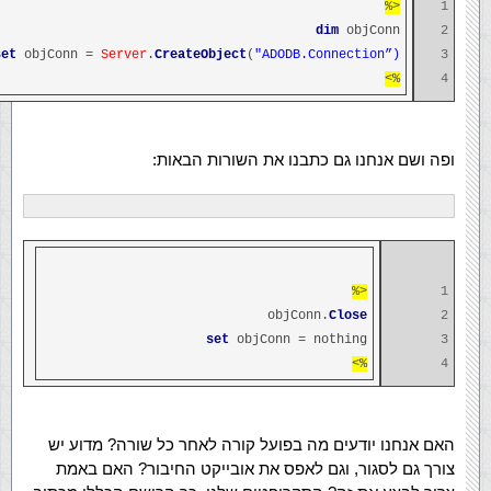
<%
1
dim
objConn
2
set
objConn =
Server
.
CreateObject
(
"ADODB.Connection”)
3
%>
4
ופה ושם אנחנו גם כתבנו את השורות הבאות:
<%
1
objConn.
Close
2
set
objConn = nothing
3
%>
4
האם אנחנו יודעים מה בפועל קורה לאחר כל שורה? מדוע יש
צורך גם לסגור, וגם לאפס את אובייקט החיבור? האם באמת