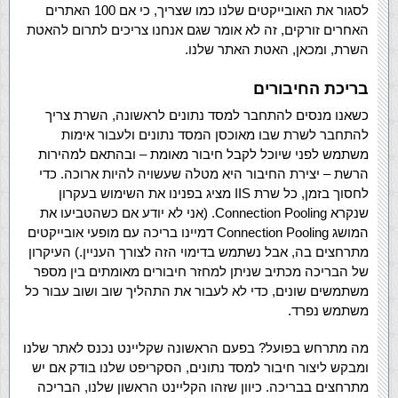
לסגור את האובייקטים שלנו כמו שצריך, כי אם 100 האתרים
האחרים זורקים, זה לא אומר שגם אנחנו צריכים לתרום להאטת
השרת, ומכאן, האטת האתר שלנו.
בריכת החיבורים
כשאנו מנסים להתחבר למסד נתונים לראשונה, השרת צריך
להתחבר לשרת שבו מאוכסן המסד נתונים ולעבור אימות
משתמש לפני שיוכל לקבל חיבור מאומת – ובהתאם למהירות
הרשת – יצירת החיבור היא מטלה שעשויה להיות ארוכה. כדי
לחסוך בזמן, כל שרת IIS מציג בפנינו את השימוש בעקרון
שנקרא Connection Pooling. (אני לא יודע אם כשהטביעו את
המושג Connection Pooling דמיינו בריכה עם מופעי אובייקטים
מתרחצים בה, אבל נשתמש בדימוי הזה לצורך העניין.) העיקרון
של הבריכה מכתיב שניתן למחזר חיבורים מאומתים בין מספר
משתמשים שונים, כדי לא לעבור את התהליך שוב ושוב עבור כל
משתמש נפרד.
מה מתרחש בפועל? בפעם הראשונה שקליינט נכנס לאתר שלנו
ומבקש ליצור חיבור למסד נתונים, הסקריפט שלנו בודק אם יש
מתרחצים בבריכה. כיוון שזהו הקליינט הראשון שלנו, הבריכה