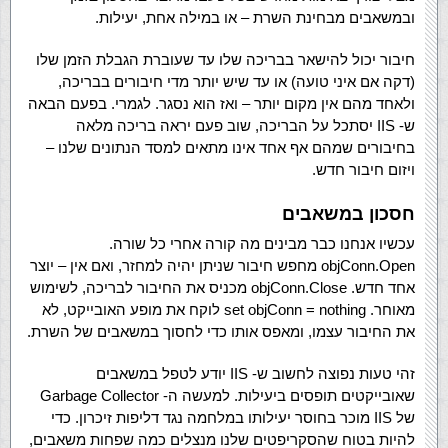
ובמשאבים מבחינת השרת – או במילה אחת, יעילות.
חיבור יכול להישאר בבריכה שלו עד שעוברת הגבלת הזמן שלו
(דקה אם איני טועה) או עד שיש יותר מדי חיבורים בבריכה,
ולאחד מהם אין מקום יותר – ואז הוא נסגר. לגמרי. בפעם הבאה
ש- IIS יסתכל על הבריכה, שוב פעם יראה בריכה מלאה
בחיבורים שמהם אף אחד אינו מתאים למסד הנתונים שלנו –
ויזום חיבור חדש.
חסכון במשאבים
עכשיו אנחנו כבר מבינים מה קורה אחרי כל שורה.
objConn.Open מחפש חיבור שניתן יהיה למחזר, ואם אין – יוצר
אחד חדש. objConn.Close מכניס את החיבור לבריכה, לשימוש
מאוחר. set objConn = nothing לוקח את מופע האובייקט, לא
את החיבור עצמו, ומאפס אותו כדי לחסוך במשאבים של השרת.
זהי טעות נפוצה לחשוב ש- IIS יודע לטפל במשאבים
שאובייקטים תופסים ביעילות. למעשה ה- Garbage Collector
של IIS מוכר בחוסר יעילותו במלחמה נגד דליפות זיכרון. כדי
להיות בטוח שהסקריפטים שלנו מנצלים כמה שפחות משאבים,