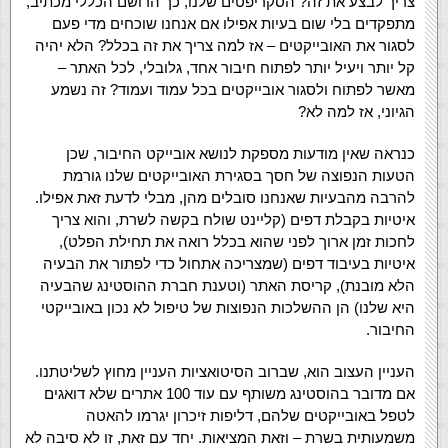
צריך לבצע את זה? הסקריפטים שלנו, כך הרושם הכללי מכתיב,
מתפקדים בלי שום בעיות אפילו אם אנחנו שוכחים מדי פעם
לסגור את האובייקטים – אז למה צריך את זה בכלל? הלא יהיה
קל יותר ויעיל יותר לפתוח חיבור אחד, גלובלי, לכל האתר –
מאשר לפתוח ולסגור אובייקטים בכל עמוד ועמוד? זה נשמע
הגיוני, אז למה לא?
כנראה שאין מודעות מספקת לנושא אובייקט החיבור, שכן
הטעות הנפוצה של חסך בסגירת האובייקטים שלנו גורמת
להרבה מהבעיות שאנחנו סובלים מהן, מבלי לדעת זאת אפילו.
איטיות בקבלת דפים (קליינט שולח בקשה לשרת, והוא צריך
לחכות זמן ארוך לפני שהוא בכלל רואה את תחילת הפלט),
איטיות בעיבוד דפים (שמצריכה אתחול כדי לפתור את הבעיה
הלא מובנת), קריסת האתר (וטענת חברת ההוסטינג שהבעיה
היא שלנו) הן ההשלכות הנפוצות של טיפול לא נכון באובייקטי
החיבור.
העניין העצוב הוא, שברוב הסיטואציות העניין מחוץ לשליטתנו.
אם מדובר בהוסטינג משותף עם עוד 100 אתרים שלא דואגים
לטפל באובייקטים שלהם, דליפות זיכרון יגרמו להאטה
משמעותית בשרת – וזאת המציאות. יחד עם זאת, זו לא סיבה לא