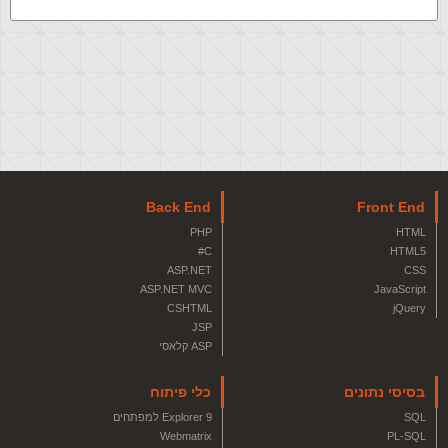
Back End
Front End
PHP
HTML
C#
HTML5
ASP.NET
CSS
ASP.NET MVC
JavaScript
CSHTML
jQuery
JSP
ASP קלאסי
בסיסי נתונים
כלי פיתוח
SQL
Explorer 9 למפתחים
Webmatrix
PL-SQL