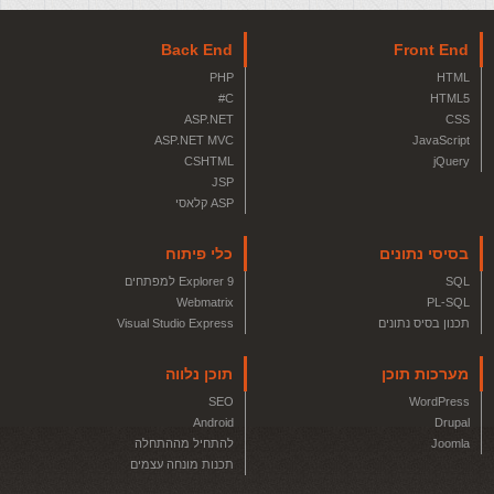
Back End
Front End
PHP
HTML
C#
HTML5
ASP.NET
CSS
ASP.NET MVC
JavaScript
CSHTML
jQuery
JSP
ASP קלאסי
בסיסי נתונים
כלי פיתוח
SQL
Explorer 9 למפתחים
Webmatrix
PL-SQL
תכנון בסיס נתונים
Visual Studio Express
מערכות תוכן
תוכן נלווה
SEO
WordPress
Android
Drupal
Joomla
להתחיל מההתחלה
תכנות מונחה עצמים