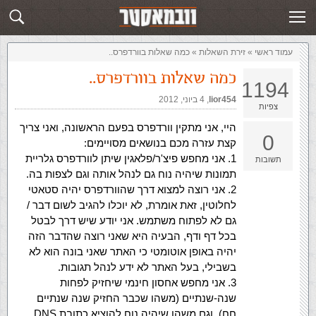
זירת השאלות
שלח תשובה
עמוד ראשי
»
‏זירת השאלות‏
»
כמה שאלות בוורדפרס..
כמה שאלות בוורדפרס..
1194
lior454
,‏
4 ביוני, 2012
צפיות
היי, אני מתקין וורדפרס בפעם הראשונה, ואני צריך
0
קצת עזרה מכם בנושאים מסויימים:
1. אני מחפש פיצ'ר/פלאגין שיתן לוורדפרס גלריית
תשובות
תמונות שיהיה נוח גם לנהל אותה וגם לצפות בה.
2. אני רוצה למצוא דרך שהוורדפרס יהיה סטאטי
לחלוטין, זאת אומרת, לא יוכלו להגיב לשום דבר /
גם לא לפתוח משתמש. אני יודע שיש דרך לבטל
בכל דף ודף, הבעיה היא שאני רוצה שהדבר הזה
יהיה באופן אוטומטי כי האתר שאני בונה הוא לא
בשבילי, בעל האתר לא ידע לנהל תגובות.
3. אני מחפש אחסון חינמי שיחזיק לפחות
שנה-שנתיים (משהו שכבר החזיק שנה שנתיים
חח), וגם משהו שיהיה נוח להוציא כתובת DNS