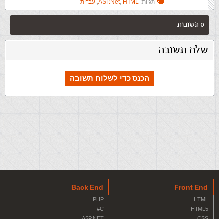
תגיות:
HTML
,
ASP.Net
,
עברית
0 תשובות
שלח תשובה
הכנס כדי לשלוח תשובה
Back End
Front End
PHP
HTML
C#
HTML5
ASP.NET
CSS