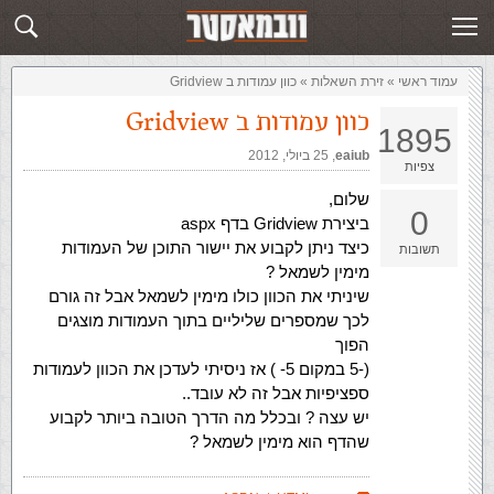
זירת השאלות
שלח תשובה
עמוד ראשי
»
‏זירת השאלות‏
»
כוון עמודות ב Gridview
כוון עמודות ב Gridview
1895
eaiub
,‏
25 ביולי, 2012
צפיות
שלום,
0
ביצירת Gridview בדף aspx
כיצד ניתן לקבוע את יישור התוכן של העמודות
תשובות
מימין לשמאל ?
שיניתי את הכוון כולו מימין לשמאל אבל זה גורם
לכך שמספרים שליליים בתוך העמודות מוצגים
הפוך
(-5 במקום 5- ) אז ניסיתי לעדכן את הכוון לעמודות
ספציפיות אבל זה לא עובד..
יש עצה ? ובכלל מה הדרך הטובה ביותר לקבוע
שהדף הוא מימין לשמאל ?