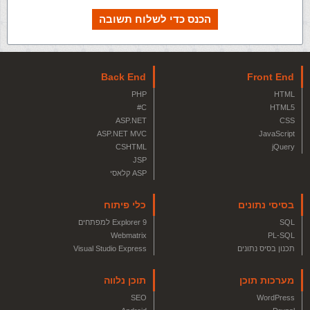
הכנס כדי לשלוח תשובה
Back End
Front End
PHP
HTML
C#
HTML5
ASP.NET
CSS
ASP.NET MVC
JavaScript
CSHTML
jQuery
JSP
ASP קלאסי
בסיסי נתונים
כלי פיתוח
SQL
Explorer 9 למפתחים
Webmatrix
PL-SQL
תכנון בסיס נתונים
Visual Studio Express
מערכות תוכן
תוכן נלווה
SEO
WordPress