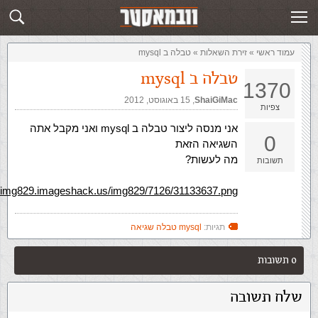
זירת השאלות
שלח תשובה
עמוד ראשי
»
‏זירת השאלות‏
»
טבלה ב mysql
טבלה ב mysql
1370
ShaiGiMac
,‏
15 באוגוסט, 2012
צפיות
אני מנסה ליצור טבלה ב mysql ואני מקבל אתה
0
השגיאה הזאת
מה לעשות?
תשובות
//img829.imageshack.us/img829/7126/31133637.png
תגיות:
mysql טבלה שגיאה
0 תשובות
שלח תשובה