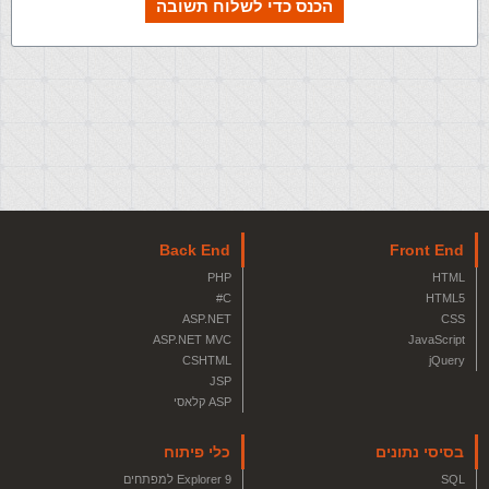
הכנס כדי לשלוח תשובה
Back End
Front End
PHP
HTML
C#
HTML5
ASP.NET
CSS
ASP.NET MVC
JavaScript
CSHTML
jQuery
JSP
ASP קלאסי
בסיסי נתונים
כלי פיתוח
SQL
Explorer 9 למפתחים