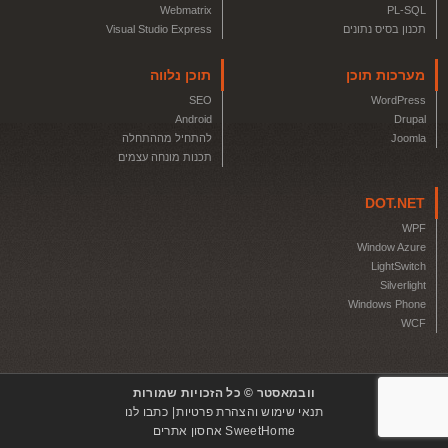
Webmatrix
PL-SQL
תכנון בסיס נתונים
Visual Studio Express
מערכות תוכן
תוכן נלווה
SEO
WordPress
Android
Drupal
Joomla
להתחיל מההתחלה
תכנות מונחה עצמים
DOT.NET
WPF
Window Azure
LightSwitch
Silverlight
Windows Phone
WCF
וובמאסטר © כל הזכויות שמורות
תנאי שימוש והצהרת פרטיות
כתבו לנו
SweetHome אחסון אתרים