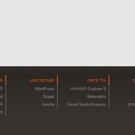
ם
כלי פיתוח
מערכות תוכן
תו
Explorer 9 למפתחים
WordPress
O
id
Drupal
Webmatrix
ונים
Visual Studio Express
Joomla
לה
תכ