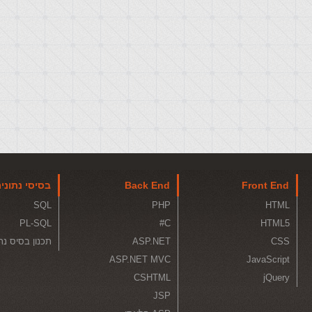
Front End
Back End
בסיסי נתוני
SQL
PHP
HTML
PL-SQL
C#
HTML5
CSS
ASP.NET
תכנון בסיס נת
ASP.NET MVC
JavaScript
CSHTML
jQuery
JSP