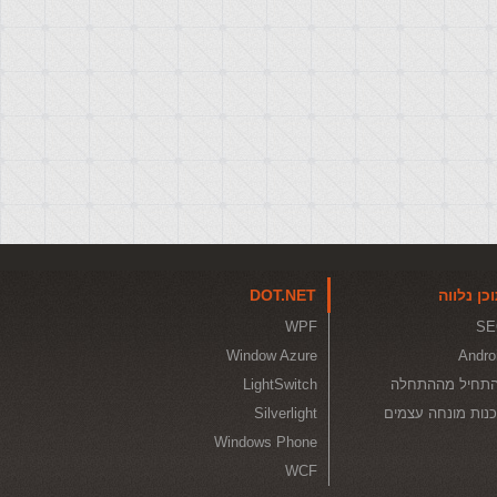
כן נלווה
DOT.NET
WPF
SE
Window Azure
Andro
תחיל מההתחלה
LightSwitch
נות מונחה עצמים
Silverlight
Windows Phone
WCF