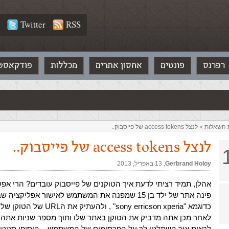
Twitter
RSS
רפרנס
פונטים
אחסון אתרים
מכללות
פודקאסט
ת השאלות‏
»
לנצל access tokens של פייסבוק..
לנצל access tokens של פייסבוק..
Gerbrand Holoy
,‏
13 באפריל, 2013
אהלן, תמיד רציתי לדעת איך הטוקנים של פייסבוק עובדים? הרי אפ
פינה אתר של ילד בן 15 שמפנה את המשתמש לאישור אפליקצי
כדוגמא "sony erricson xperia" , ולהעתי
לאחר מכן אתה מדביק את הטוקן באתר שלו ותוך מספר שניות אתה כ
לראות איך השתלטו לך על הפרסומים של המשתמש – הוסיפו סטטו