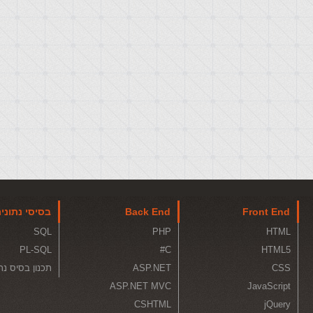
Front End
Back End
בסיסי נתוני
SQL
PHP
HTML
PL-SQL
C#
HTML5
CSS
ASP.NET
תכנון בסיס נת
ASP.NET MVC
JavaScript
CSHTML
jQuery