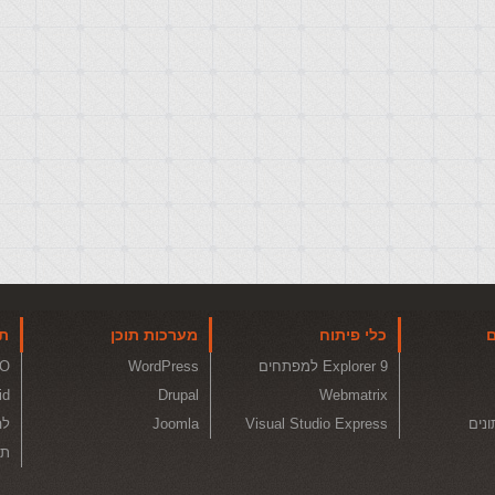
ם
כלי פיתוח
מערכות תוכן
תו
Explorer 9 למפתחים
WordPress
O
id
Drupal
Webmatrix
ונים
Visual Studio Express
Joomla
לה
תכ