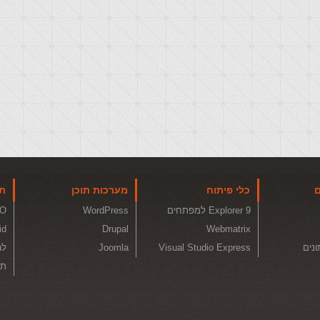
ם
כלי פיתוח
מערכות תוכן
תו
Explorer 9 למפתחים
WordPress
O
id
Drupal
Webmatrix
ונים
Visual Studio Express
Joomla
לה
תכ