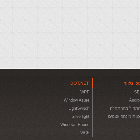
כן נלווה
DOT.NET
WPF
SE
Window Azure
Andro
תחיל מההתחלה
LightSwitch
נות מונחה עצמים
Silverlight
Windows Phone
WCF