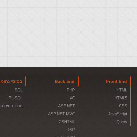
Front End
Back End
בסיסי נתוני
SQL
PHP
HTML
PL-SQL
C#
HTML5
CSS
ASP.NET
תכנון בסיס נת
ASP.NET MVC
JavaScript
CSHTML
jQuery
JSP