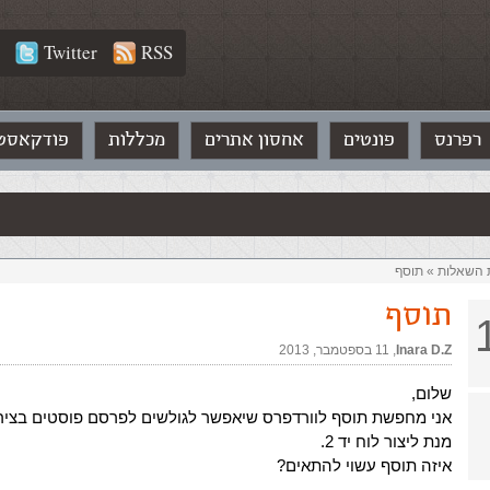
Twitter
RSS
רפרנס
פונטים
אחסון אתרים
מכללות
פודקאסט
ת השאלות‏
»
תוסף
תוסף
Inara D.Z
,‏
11 בספטמבר, 2013
שלום,
אני מחפשת תוסף לוורדפרס שיאפשר לגולשים לפרסם פוסטים בציר
מנת ליצור לוח יד 2.
איזה תוסף עשוי להתאים?