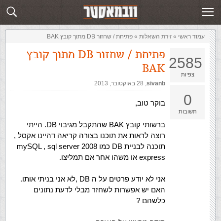
זירת השאלות
שלח תשובה
עמוד ראשי
»
‏זירת השאלות‏
»
פתיחת / שחזור DB מתוך קובץ BAK
פתיחת / שחזור DB מתוך קובץ
2585
BAK
צפיות
sivanb
,‏
28 באוקטובר, 2013
0
בוקר טוב,
תשובות
ברשותי קובץ BAK שהתקבל מגיבוי DB. הייתי
רוצה לראות את תוכנו בצורה קריאה דהיינו אקסל ,
תוכנה לבניית DB כמו mySQL , sql server 2008
express או משהו אחר אם תמליצו.
אני לא יודע פרטים על ה DB ,לא אני בניתי אותו.
האם יש אפשרות לשחזר מבלי לדעת נתונים
כלשהם ?