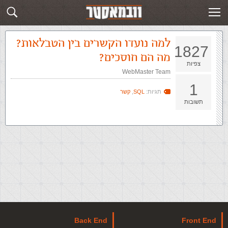
זירת השאלות בנושא קשר
שלח שאלה חדשה
למה נועדו הקשרים בין הטבלאות?
1827
מה הם חוסכים?
צפיות
WebMaster Team
1
תגיות:
SQL
,
קשר
תשובות
Back End
Front End