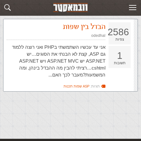
זירת השאלות בנושא ASP שפות תכנות
שלח שאלה חדשה
הבדל בין שפות
2586
odedhal
צפיות
אני עד עכשיו השתמשתי בPHP ואני רוצה ללמוד
1
גם ASP, קצת לא הבנתי את הסוגים…יש
ASP.NET יש ASP.NET MVC ויש ASP.NET
תשובות
cshtml…רציתי להבין מה ההבדל בינהן, ומה
המשמעות?מעבר לכך האם...
תגיות:
ASP שפות תכנות