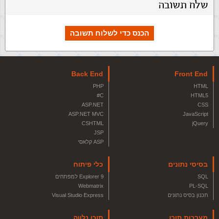
שלח תשובה
הכנס כדי לשלוח תשובה
Back End
Front End
PHP
HTML
C#
HTML5
ASP.NET
CSS
ASP.NET MVC
JavaScript
CSHTML
jQuery
JSP
ASP קלאסי
בסיסי נתונים
כלי פיתוח
SQL
Explorer 9 למפתחים
Webmatrix
PL-SQL
תכנון בסיס נתונים
Visual Studio Express
מערכות תוכן
תוכן נלווה