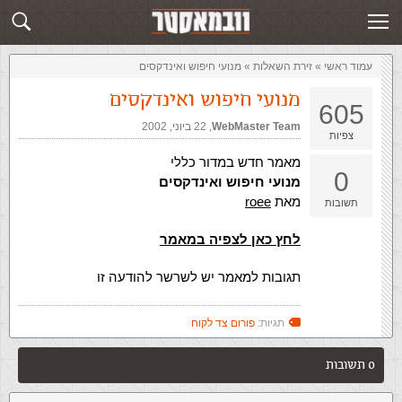
זירת השאלות
שלח תשובה
עמוד ראשי
»
‏זירת השאלות‏
»
מנועי חיפוש ואינדקסים
מנועי חיפוש ואינדקסים
605
WebMaster Team
,‏
22 ביוני, 2002
צפיות
מאמר חדש במדור כללי
0
מנועי חיפוש ואינדקסים
מאת
roee
תשובות
לחץ כאן לצפיה במאמר
תגובות למאמר יש לשרשר להודעה זו
תגיות:
פורום צד לקוח
0 תשובות