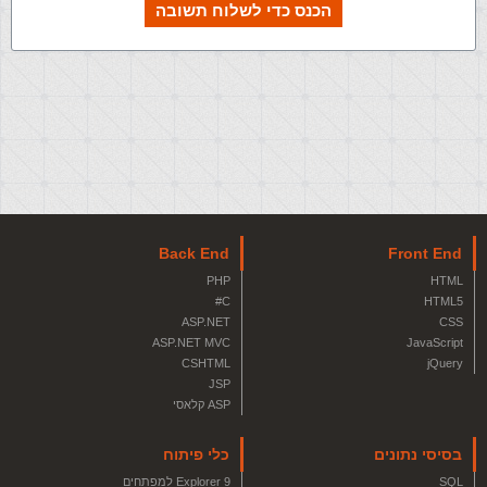
הכנס כדי לשלוח תשובה
Back End
Front End
PHP
HTML
C#
HTML5
ASP.NET
CSS
ASP.NET MVC
JavaScript
CSHTML
jQuery
JSP
ASP קלאסי
בסיסי נתונים
כלי פיתוח
SQL
Explorer 9 למפתחים