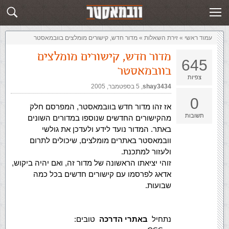
זירת השאלות
שלח תשובה
עמוד ראשי
»
‏זירת השאלות‏
»
מדור חדש, קישורים מומלצים בוובמאסטר
מדור חדש, קישורים מומלצים
645
בוובמאסטר
צפיות
shay3434
,‏
5 בספטמבר, 2005
0
אז זהו מדור חדש בוובמאסטר, המפרסם חלק
תשובות
מהקישורים החדשים שנוספו במדורים השונים
באתר. המדור נועד לידע ולעדכן את גולשי
וובמאסטר באתרים מומלצים, שיכולים לתרום
ולעזור למתכנת.
זוהי יציאתו הראשונה של מדור זה, ואם יהיה ביקוש,
אדאג לפרסמו עם קישורים חדשים בכל כמה
שבועות.
נתחיל
באתרי הדרכה
טובים: