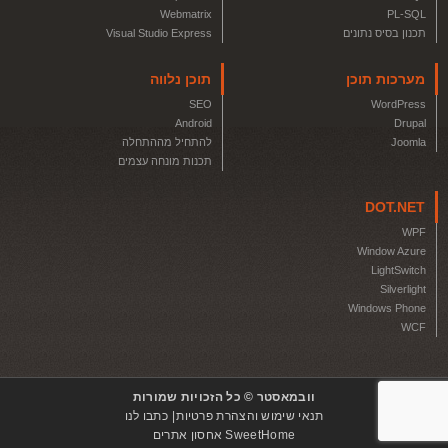
Webmatrix
PL-SQL
תכנון בסיס נתונים
Visual Studio Express
מערכות תוכן
תוכן נלווה
SEO
WordPress
Android
Drupal
Joomla
להתחיל מההתחלה
תכנות מונחה עצמים
DOT.NET
WPF
Window Azure
LightSwitch
Silverlight
Windows Phone
WCF
וובמאסטר © כל הזכויות שמורות
תנאי שימוש והצהרת פרטיות
כתבו לנו
SweetHome אחסון אתרים