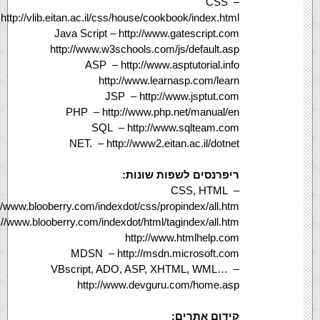
CSS
–
http://vlib.eitan.ac.il/css/house/cookbook/index.html
Java Script
– http://www.gatescript.com
http://www.w3schools.com/js/default.asp
ASP
– http://www.asptutorial.info
http://www.learnasp.com/learn
JSP
– http://www.jsptut.com
PHP
– http://www.php.net/manual/en
SQL
– http://www.sqlteam.com
NET.
– http://www2.eitan.ac.il/dotnet
ריפרנסים לשפות שונות:
CSS, HTML
–
://www.blooberry.com/indexdot/css/propindex/all.htm
://www.blooberry.com/indexdot/html/tagindex/all.htm
http://www.htmlhelp.com
MDSN
– http://msdn.microsoft.com
VBscript, ADO, ASP, XHTML, WML…
–
http://www.devguru.com/home.asp
קידום אתרים: