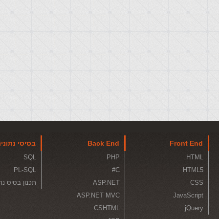
Front End
Back End
בסיסי נתוני
SQL
PHP
HTML
PL-SQL
C#
HTML5
CSS
ASP.NET
תכנון בסיס נת
ASP.NET MVC
JavaScript
CSHTML
jQuery