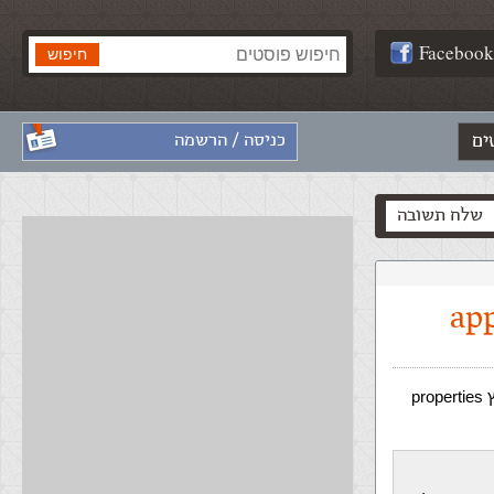
Facebook
ים
כניסה / הרשמה
שלח תשובה
בדפי ה-JSP העברית מוצגת בסדר גמור, אבל כשאני משתמש בקובץ properties