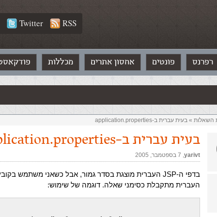
Twitter
RSS
רפרנס
פונטים
אחסון אתרים
מכללות
פודקאסט
ת השאלות‏
»
בעית עברית ב-application.properties
בעית עברית ב-application.properties
yarivt
,‏
7 בספטמבר, 2005
העברית מתקבלת כסימני שאלה. דוגמה של שימוש: