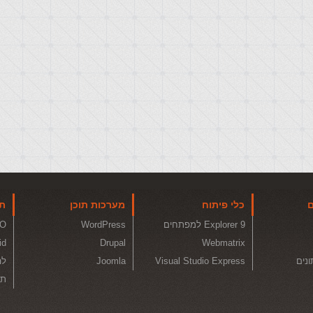
ם
כלי פיתוח
מערכות תוכן
תו
Explorer 9 למפתחים
WordPress
O
id
Drupal
Webmatrix
ונים
Visual Studio Express
Joomla
לה
תכ