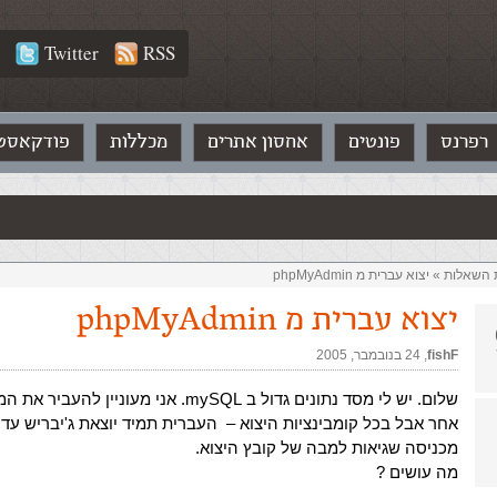
Twitter
RSS
רפרנס
פונטים
אחסון אתרים
מכללות
פודקאסט
ת השאלות‏
»
יצוא עברית מ phpMyAdmin
יצוא עברית מ phpMyAdmin
fishF
,‏
24 בנובמבר, 2005
שלום. יש לי מסד נתונים גדול ב mySQL. אני מעוניין ל
אחר אבל בכל קומבינציות היצוא – העברית תמיד יוצאת ג'יבריש עד
מכניסה שגיאות למבה של קובץ היצוא.
מה עושים ?