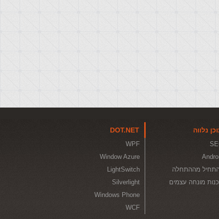
כן נלווה
DOT.NET
WPF
SE
Window Azure
Andro
תחיל מההתחלה
LightSwitch
נות מונחה עצמים
Silverlight
Windows Phone
WCF