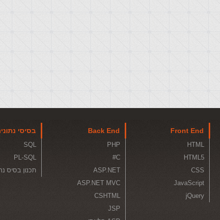
Front End
Back End
בסיסי נתוני
SQL
PHP
HTML
PL-SQL
C#
HTML5
CSS
ASP.NET
תכנון בסיס נת
ASP.NET MVC
JavaScript
CSHTML
jQuery
JSP