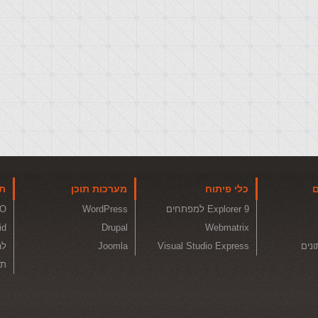
ם
כלי פיתוח
מערכות תוכן
תו
Explorer 9 למפתחים
WordPress
O
id
Drupal
Webmatrix
ונים
Visual Studio Express
Joomla
לה
תכ