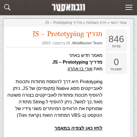
זירת השאלות
שלח תשובה
עמוד ראשי
»
‏זירת השאלות‏
»
מדריך JS – Prototyping
מדריך JS – Prototyping
846
WebMaster Team
,‏
26 בדצמבר, 2003
צפיות
מאמר חדש באתר
0
מדריך JS – Prototyping
מאת
אורי בן אהרון
תשובות
Prototyping היא דרך להוספת מתודות ותכונות
לאובייקטים מסוג Native (מקומיים) של JS. ניתן
להוסיף תכונות ומתודות לאובייקטים בצורה פשוטה
מאוד,כך למשל, ניתן להוסיף ל-String מתודה
שמוחקת את הרווחים המיותרים משני צידיו של
הטקסט (ב-VBS המתודה הזאת נקראת Trim)
לחץ כאן לצפיה במאמר