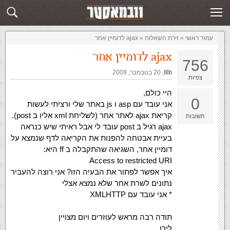
זירת השאלות
שלח תשובה
עמוד ראשי
»
‏זירת השאלות‏
»
ajax לדומיין אחר
ajax לדומיין אחר
756
lllb
,‏
20 בנובמבר, 2008
צפיות
היי כולם,
0
אני עובד עם asp ו js באתר שלי ורציתי לעשות
קריאת ajax לאתר אחר (לשליחת xml אליו ב post).
תשובות
ajax רגיל ב post עובד לי אבל ראיתי שיש כנראה
בעיית אבטחה להפנות את הקריאה לדף שנמצא על
דומיין אחר, השגיאה שהתקבלה ב ff היא:
Access to restricted URI
איך אפשר לפתור את הבעיה הזו? אני רוצה להעביר
נתונים לשרת אחר שלא נמצא אצלי
* אני עובד עם XMLHTTP
תודה רבה מראש לעוזרים ויום מצויין
לירן