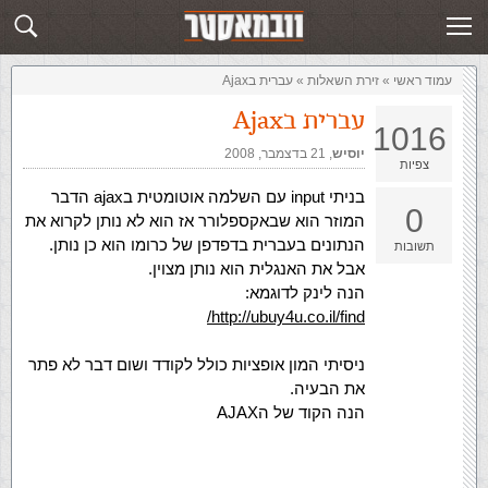
זירת השאלות
שלח תשובה
עמוד ראשי
»
‏זירת השאלות‏
»
עברית בAjax
עברית בAjax
1016
יוסיש
,‏
21 בדצמבר, 2008
צפיות
בניתי input עם השלמה אוטומטית בajax הדבר
0
המוזר הוא שבאקספלורר אז הוא לא נותן לקרוא את
הנתונים בעברית בדפדפן של כרומו הוא כן נותן.
תשובות
אבל את האנגלית הוא נותן מצוין.
הנה לינק לדוגמא:
http://ubuy4u.co.il/find/
ניסיתי המון אופציות כולל לקודד ושום דבר לא פתר
את הבעיה.
הנה הקוד של הAJAX