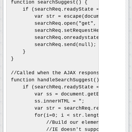
function searchSuggest() {
    if (searchReq.readyState == 4 || sear
        var str = escape(document.getElem
        searchReq.open("get", 'auto_compl
        searchReq.setRequestHeader("Conte
        searchReq.onreadystatechange = ha
        searchReq.send(null);
    }        
}
//Called when the AJAX response is return
function handleSearchSuggest() {
    if (searchReq.readyState == 4) {
        var ss = document.getElementById(
        ss.innerHTML = ";
        var str = searchReq.responseText.
        for(i=0; i < str.length – 1; i++)
            //Build our element string.  
            //IE doesn't support dynamica