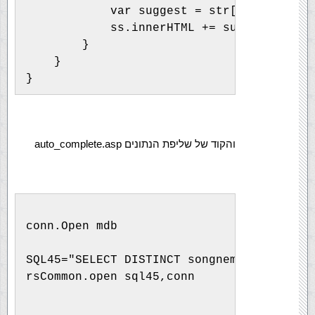
            var suggest = str[i];
            ss.innerHTML += suggest;
        }
    }
}
והקוד של שליפת הנתונים auto_complete.asp
conn.Open mdb
SQL45="SELECT DISTINCT songneme FROM song
rsCommon.open sql45,conn