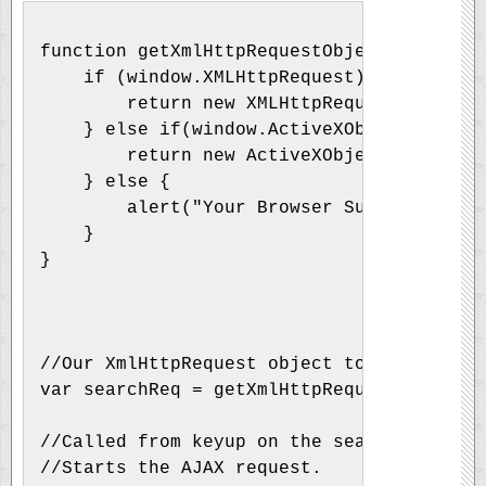
function getXmlHttpRequestObject() {
    if (window.XMLHttpRequest) {
        return new XMLHttpRequest();
    } else if(window.ActiveXObject) {
        return new ActiveXObject("Microso
    } else {
        alert("Your Browser Sucks!nIt's a
    }
}
//Our XmlHttpRequest object to get the au
var searchReq = getXmlHttpRequestObject()
//Called from keyup on the search textbox
//Starts the AJAX request.