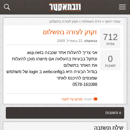
זירת השאלות
שלח תשובה
עמוד ראשי
»
‏זירת השאלות‏
»
זקוק לעזרה בתשלום
זקוק לעזרה בתשלום
712
shamza
,‏
22 באפריל, 2009
צפיות
אני צריך להעלות אתר שנבנה בasp.net
0
ונתקל בבעיות בהעלאה אם מישהו מוכן להעלות
את האתר בתשלום
תשובות
בגדול הבעיה היא בwebconfig ב login של משתמש
שמנסים להיכנס לאתר
0578-161088
תגיות:
פורום צד לקוח
0 תשובות
שלח תשובה