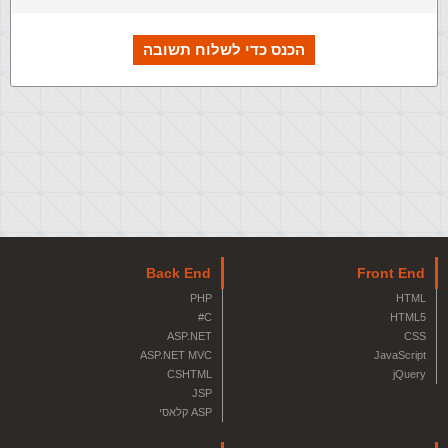
הכנס כדי לשלוח תשובה
Back End
Front End
PHP
HTML
C#
HTML5
ASP.NET
CSS
ASP.NET MVC
JavaScript
CSHTML
jQuery
JSP
ASP קלאסי