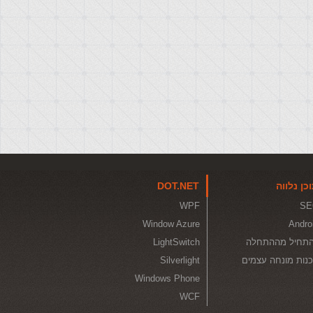
כן נלווה
DOT.NET
WPF
SE
Window Azure
Andro
תחיל מההתחלה
LightSwitch
נות מונחה עצמים
Silverlight
Windows Phone
WCF