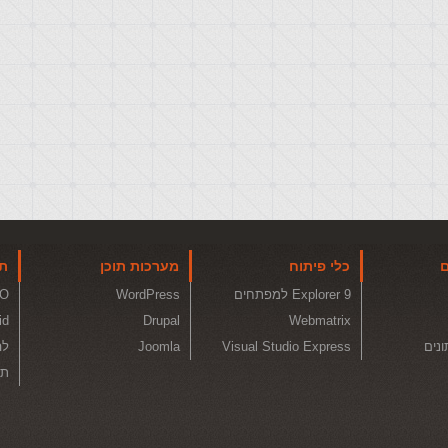
ם
כלי פיתוח
מערכות תוכן
תו
Explorer 9 למפתחים
WordPress
O
id
Drupal
Webmatrix
ונים
Visual Studio Express
Joomla
לה
תכ