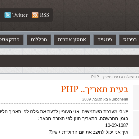
Twitter
RSS
רפרנס
פונטים
אחסון אתרים
מכללות
פודקאסט
ת השאלות‏
»
בעית תאריך.. PHP
בעית תאריך.. PHP
sbchen8
,‏
6 באוקטובר, 2009
יש לי מערכת משתמשים, אני מעוניין לדעת את גילם לפי תאריך הלי
בזמן ההרשמה. התאריך הוזן לפי הצורה הבאה:
10-09-1987
איך אני יכול לחשב את יום ההולדת + גיל?