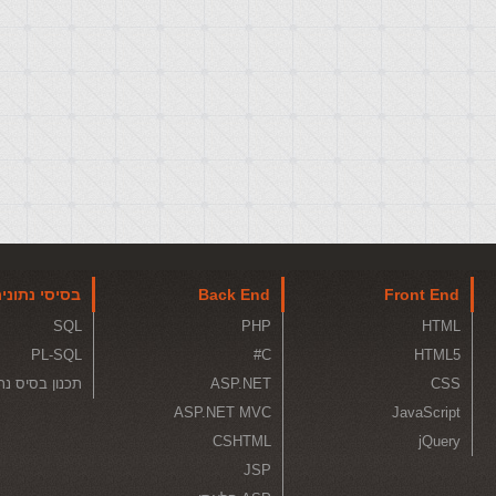
Front End
Back End
בסיסי נתוני
SQL
PHP
HTML
PL-SQL
C#
HTML5
CSS
ASP.NET
תכנון בסיס נת
ASP.NET MVC
JavaScript
CSHTML
jQuery
JSP