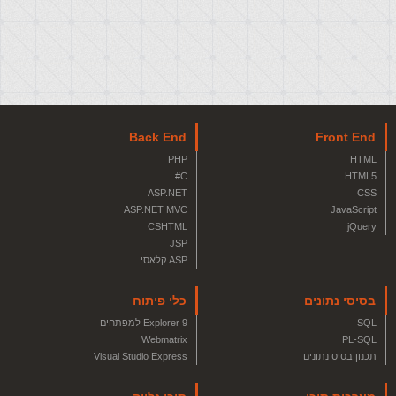
Back End
Front End
PHP
HTML
C#
HTML5
ASP.NET
CSS
ASP.NET MVC
JavaScript
CSHTML
jQuery
JSP
ASP קלאסי
בסיסי נתונים
כלי פיתוח
SQL
Explorer 9 למפתחים
Webmatrix
PL-SQL
תכנון בסיס נתונים
Visual Studio Express