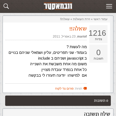
זירת השאלות
שלח תשובה
עמוד ראשי
»
‏זירת השאלות‏
»
שאלה!!
שאלה!!
1216
mariof
,‏
23 באפריל, 2011
צפיות
מה לעשות ?
0
בעמוד- שני תפריטים, עליון ושמאלי שניהם בנויים
ב javascript ושניהם ב include
תשובות
משום מה אחת משבשת את השנייה
כל אחת בנפרד עובדת מצויין
אם למישהו יודעה תעזרו לי בבקשה
תגיות:
פורום צד לקוח
0 תשובות
שלח תשובה