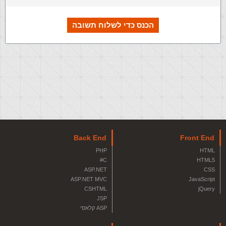
הכנס כדי לשלוח תשובה
Back End
Front End
PHP
HTML
C#
HTML5
ASP.NET
CSS
ASP.NET MVC
JavaScript
CSHTML
jQuery
JSP
ASP קלאסי