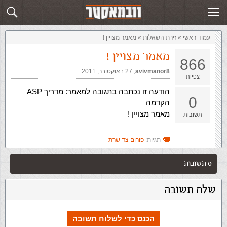
זירת השאלות
שלח תשובה
עמוד ראשי
»
‏זירת השאלות‏
»
מאמר מצויין !
מאמר מצויין !
866
avivmanor8
,‏
27 באוקטובר, 2011
צפיות
הודעה זו נכתבה בתגובה למאמר:
מדריך ASP –
0
הקדמה
מאמר מצויין !
תשובות
תגיות:
פורום צד שרת
0 תשובות
שלח תשובה
הכנס כדי לשלוח תשובה