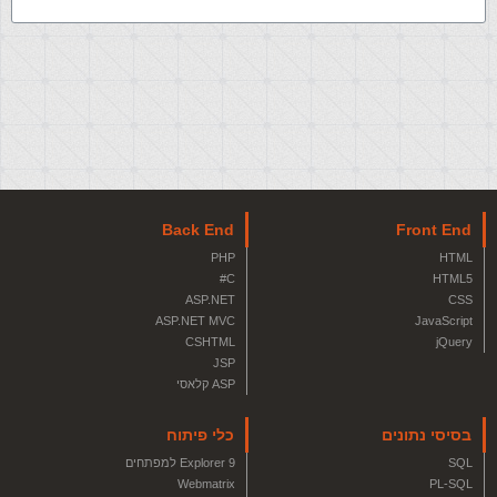
Back End
Front End
PHP
HTML
C#
HTML5
ASP.NET
CSS
ASP.NET MVC
JavaScript
CSHTML
jQuery
JSP
ASP קלאסי
בסיסי נתונים
כלי פיתוח
SQL
Explorer 9 למפתחים
Webmatrix
PL-SQL