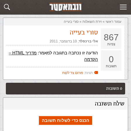
זירת השאלות
שלח תשובה
עמוד ראשי
»
‏זירת השאלות‏
»
סורי בעייה
סורי בעייה
867
אלי ברכפלד
,‏
10 בדצמבר, 2011
צפיות
הודעה זו נכתבה בתגובה למאמר:
מדריך HTML –
0
הקדמה
תשובות
תגיות:
פורום צד לקוח
0 תשובות
שלח תשובה
הכנס כדי לשלוח תשובה