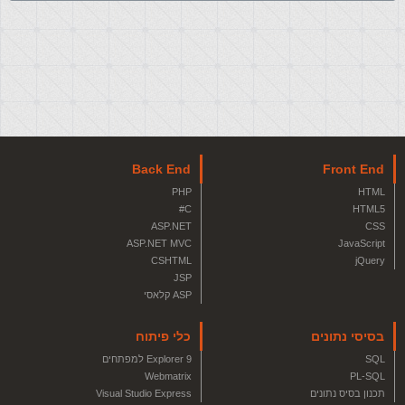
Back End
Front End
PHP
HTML
C#
HTML5
ASP.NET
CSS
ASP.NET MVC
JavaScript
CSHTML
jQuery
JSP
ASP קלאסי
בסיסי נתונים
כלי פיתוח
SQL
Explorer 9 למפתחים
Webmatrix
PL-SQL
תכנון בסיס נתונים
Visual Studio Express