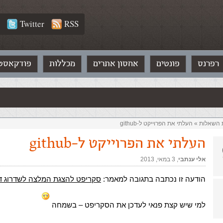
Twitter
RSS
רפרנס
פונטים
אחסון אתרים
מכללות
פודקאסט
ת השאלות‏
»
העלתי את הפרוייקט ל-github
העלתי את הפרוייקט ל-github
אלי ענתבי
,‏
3 במאי, 2013
הודעה זו נכתבה בתגובה למאמר:
סקריפט להצגת המלצה לשדרוג ד
למי שיש קצת פנאי לעדכן את הסקריפט – בשמחה