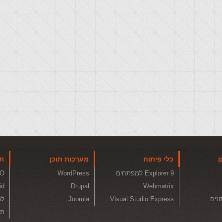
ם
כלי פיתוח
מערכות תוכן
תו
Explorer 9 למפתחים
WordPress
O
id
Drupal
Webmatrix
ונים
Visual Studio Express
Joomla
לה
תכ