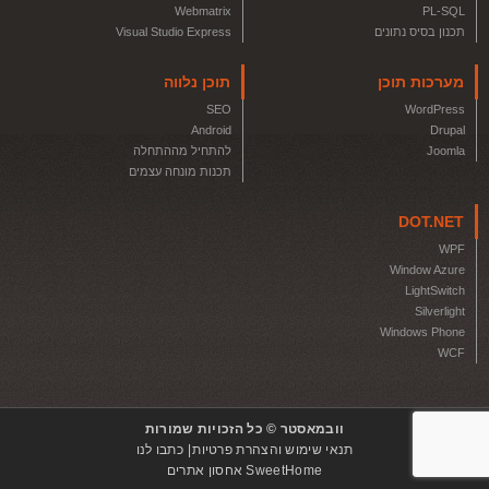
Webmatrix
PL-SQL
תכנון בסיס נתונים
Visual Studio Express
מערכות תוכן
תוכן נלווה
SEO
WordPress
Android
Drupal
Joomla
להתחיל מההתחלה
תכנות מונחה עצמים
DOT.NET
WPF
Window Azure
LightSwitch
Silverlight
Windows Phone
WCF
וובמאסטר © כל הזכויות שמורות
תנאי שימוש והצהרת פרטיות
כתבו לנו
SweetHome אחסון אתרים