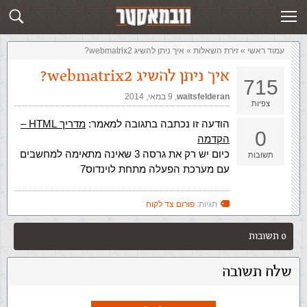
זירת השאלות
שלח תשובה
עמוד ראשי
»
‏זירת השאלות‏
»
איך ניתן להשיג webmatrix2?
איך ניתן להשיג webmatrix2?
715
waitsfelderan
,‏
9 במאי, 2014
צפיות
הודעה זו נכתבה בתגובה למאמר:
מדריך HTML –
0
הקדמה
כיום יש רק את גרסה 3 שאינה מתאימה למחשבים
תשובות
עם מערכת הפעלה מתחת לוינדוס7
תגיות:
פורום צד לקוח
0 תשובות
שלח תשובה