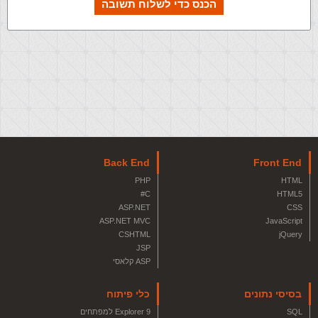
הכנס כדי לשלוח תשובה
Back End
Front End
PHP
HTML
C#
HTML5
ASP.NET
CSS
ASP.NET MVC
JavaScript
CSHTML
jQuery
JSP
ASP קלאסי
בסיסי נתונים
כלי פיתוח
SQL
Explorer 9 למפתחים