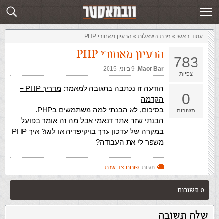
זירת השאלות
שלח תשובה
עמוד ראשי
»
‏זירת השאלות‏
»
הרעיון מאחורי PHP
הרעיון מאחורי PHP
783
Maor Bar
,‏
9 ביוני, 2015
צפיות
הודעה זו נכתבה בתגובה למאמר:
מדריך PHP –
0
הקדמה
בסיכום, לא הבנתי למה משתמשים בPHP.
תשובות
הבנתי שזה אתר דנאמי אבל מה זה אומר בפועל
במקרה של עדכון ערך בויקיפדיה או לוגו? איך PHP
משפר לי את העבודה?
תגיות:
פורום צד שרת
0 תשובות
שלח תשובה