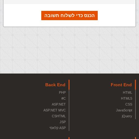
הכנס כדי לשלוח תשובה
Back End
Front End
PHP
HTML
C#
HTML5
ASP.NET
CSS
ASP.NET MVC
JavaScript
CSHTML
jQuery
JSP
ASP קלאסי