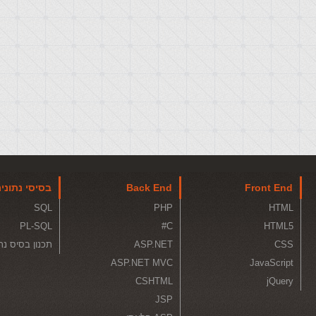
Front End
Back End
בסיסי נתוני
SQL
PHP
HTML
PL-SQL
C#
HTML5
CSS
ASP.NET
תכנון בסיס נת
ASP.NET MVC
JavaScript
CSHTML
jQuery
JSP