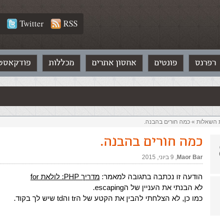
Twitter
RSS
רפרנס
פונטים
אחסון אתרים
מכללות
פודקאסט
ת השאלות‏
»
כמה חורים בהבנה.
כמה חורים בהבנה.
Maor Bar
,‏
9 ביוני, 2015
הודעה זו נכתבה בתגובה למאמר:
מדריך PHP: לולאת for
לא הבנתי את העניין של הescaping.
כמו כן, לא הצלחתי להבין את הקטע של הtr והtd שיש לך בקוד.