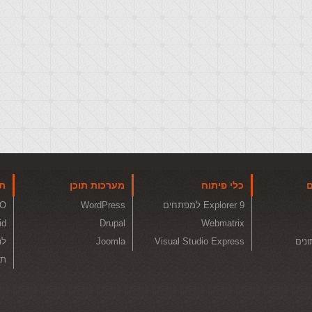
ם
כלי פיתוח
מערכות תוכן
תו
Explorer 9 למפתחים
WordPress
O
id
Drupal
Webmatrix
ונים
Visual Studio Express
Joomla
לה
תכ