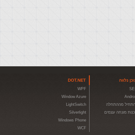
כן נלווה
DOT.NET
WPF
SE
Window Azure
Andro
תחיל מההתחלה
LightSwitch
נות מונחה עצמים
Silverlight
Windows Phone
WCF