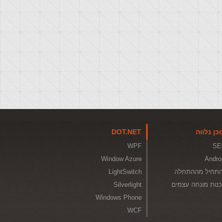
כן נלווה
DOT.NET
WPF
SE
Window Azure
Andro
תחיל מההתחלה
LightSwitch
נות מונחה עצמים
Silverlight
Windows Phone
WCF