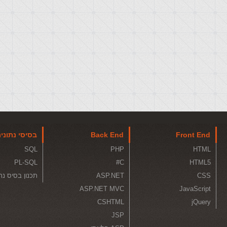
Front End
Back End
בסיסי נתוני
SQL
PHP
HTML
PL-SQL
C#
HTML5
CSS
ASP.NET
תכנון בסיס נת
ASP.NET MVC
JavaScript
CSHTML
jQuery
JSP