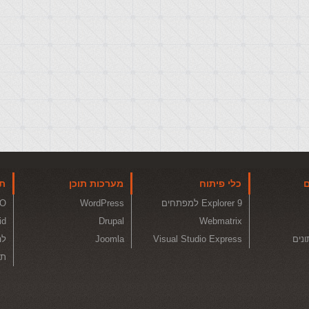
ם
כלי פיתוח
מערכות תוכן
תו
Explorer 9 למפתחים
WordPress
O
id
Drupal
Webmatrix
ונים
Visual Studio Express
Joomla
לה
תכ