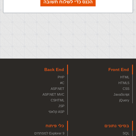
הכנס כדי לשלוח תשובה
Back End
Front End
PHP
HTML
C#
HTML5
ASP.NET
CSS
ASP.NET MVC
JavaScript
CSHTML
jQuery
JSP
ASP קלאסי
בסיסי נתונים
כלי פיתוח
SQL
Explorer 9 למפתחים