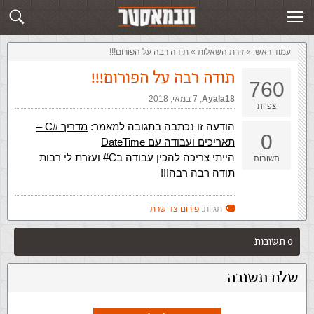
זירת השאלות
שלח תשובה
עמוד ראשי
»
‏זירת השאלות‏
»
תודה רבה על הפורום!!!
תודה רבה על הפורום!!!
760
Ayala18
,‏
7 במאי, 2018
צפיות
הודעה זו נכתבה בתגובה למאמר:
מדריך
C#
–
0
תאריכים ועבודה עם DateTime
הייתי צריכה להכין עבודה בC# ועזרת לי רבות
תשובות
תודה רבה רבה!!!
תגיות:
פורום צד שרת
0 תשובות
שלח תשובה