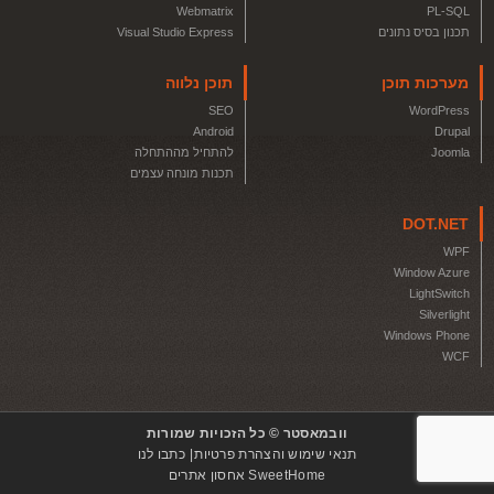
Webmatrix
PL-SQL
תכנון בסיס נתונים
Visual Studio Express
מערכות תוכן
תוכן נלווה
SEO
WordPress
Android
Drupal
Joomla
להתחיל מההתחלה
תכנות מונחה עצמים
DOT.NET
WPF
Window Azure
LightSwitch
Silverlight
Windows Phone
WCF
וובמאסטר © כל הזכויות שמורות
תנאי שימוש והצהרת פרטיות
כתבו לנו
SweetHome אחסון אתרים