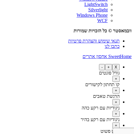
LightSwitch
Silverlight
Windows Phone
WCF
וובמאסטר © כל הזכויות שמורות
תנאי שימוש והצהרת פרטיות
כתבו לנו
SweetHome אחסון אתרים
-
+
X
גודל פונטים
+
קו תחתון לקישורים
+
הדגשת טאבים
+
ניגודיות עם רקע כהה
+
ניגודיות עם רקע בהיר
+
פונט פשוט