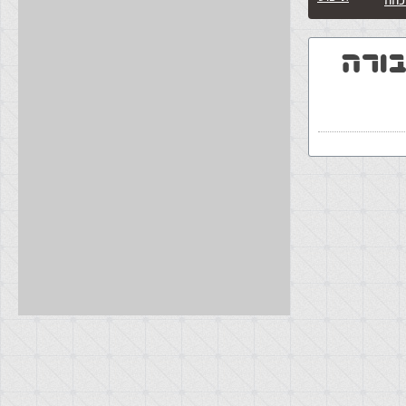
כהה
בורה