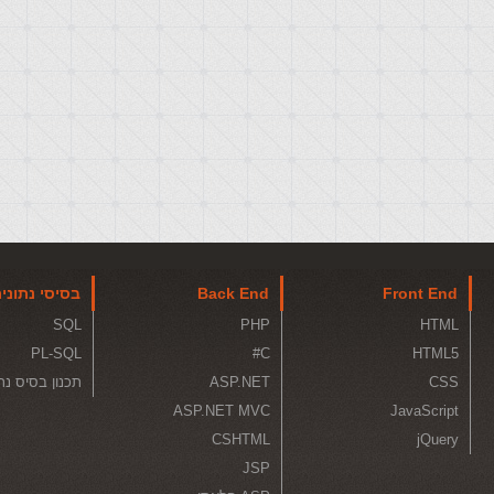
Front End
Back End
בסיסי נתוני
SQL
PHP
HTML
PL-SQL
C#
HTML5
CSS
ASP.NET
תכנון בסיס נת
ASP.NET MVC
JavaScript
CSHTML
jQuery
JSP