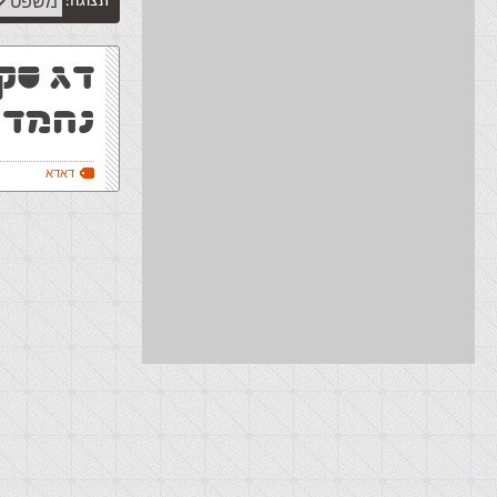
תצוגה:
דג סקר
נחמדה
דאדא