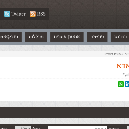
Twitter
RSS
רפרנס
פונטים
אחסון אתרים
מכללות
פודקאסט
ים‏
»
פונט דאדא
אדא
Eya
WhatsApp
Linked
T