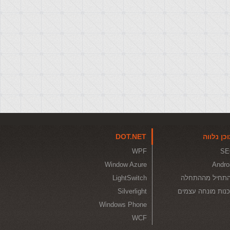
כן נלווה
DOT.NET
WPF
SE
Window Azure
Andro
תחיל מההתחלה
LightSwitch
נות מונחה עצמים
Silverlight
Windows Phone
WCF