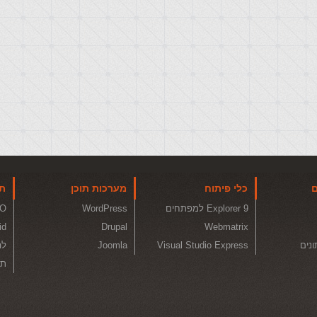
ם
כלי פיתוח
מערכות תוכן
תו
Explorer 9 למפתחים
WordPress
O
id
Drupal
Webmatrix
ונים
Visual Studio Express
Joomla
לה
תכ