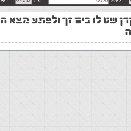
טקסט:
גודל:
רקע 
ן שט לו בים זך ולפתע מצא ח