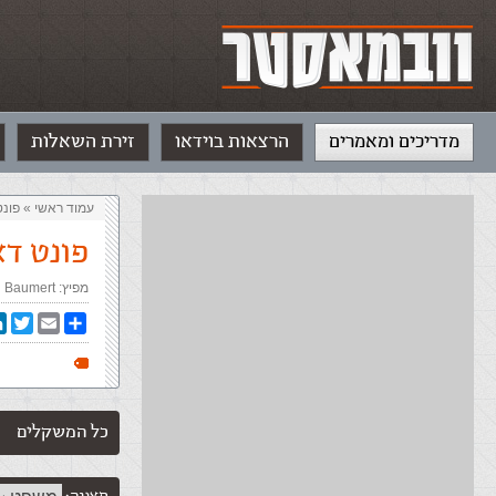
מדריכים ומאמרים
הרצאות בוידאו
זירת השאלות
עמוד ראשי
»
‏פונט
פונט ד
מפיץ:
l Baumert
In
witter
Email
Share
כל המשקלים