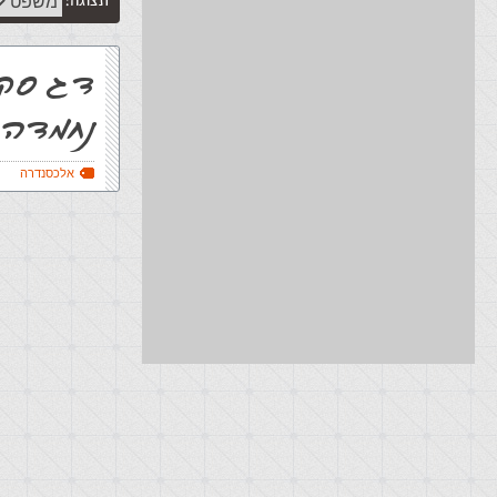
תצוגה:
דג סקר
נחמדה
אלכסנדרה