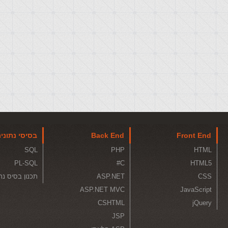
Front End
Back End
בסיסי נתוני
SQL
PHP
HTML
PL-SQL
C#
HTML5
CSS
ASP.NET
תכנון בסיס נת
ASP.NET MVC
JavaScript
CSHTML
jQuery
JSP