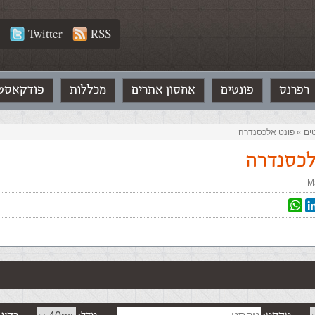
Twitter
RSS
רפרנס
פונטים
אחסון אתרים
מכללות
פודקאסט
ים‏
»
פונט אלכסנדרה
לכסנדרה
M
WhatsApp
Linked
T