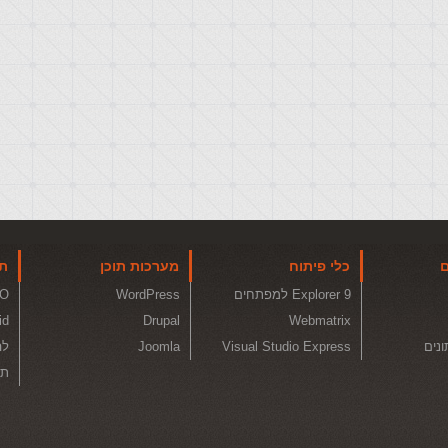
ם
כלי פיתוח
מערכות תוכן
תו
Explorer 9 למפתחים
WordPress
O
id
Drupal
Webmatrix
ונים
Visual Studio Express
Joomla
לה
תכ