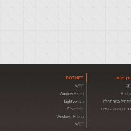
כן נלווה
DOT.NET
WPF
SE
Window Azure
Andro
תחיל מההתחלה
LightSwitch
נות מונחה עצמים
Silverlight
Windows Phone
WCF