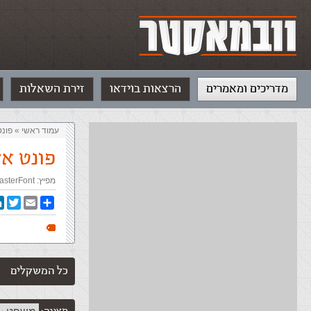
מדריכים ומאמרים
הרצאות בוידאו
זירת השאלות
עמוד ראשי
»
‏פונט
פונט א
מפיץ:
asterFont
In
witter
Email
Share
כל המשקלים