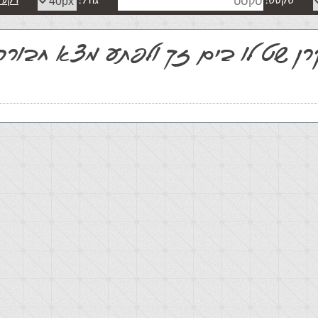
טקסט:
גודל:
רקע 
ן שט לו בים זך ולפתע מצא חבורה