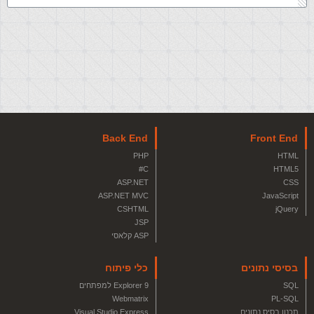
Back End
Front End
PHP
HTML
C#
HTML5
ASP.NET
CSS
ASP.NET MVC
JavaScript
CSHTML
jQuery
JSP
ASP קלאסי
בסיסי נתונים
כלי פיתוח
SQL
Explorer 9 למפתחים
Webmatrix
PL-SQL
תכנון בסיס נתונים
Visual Studio Express