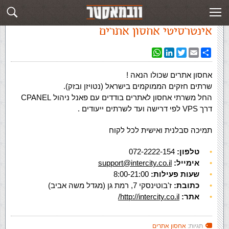
עמוד ראשי
»
‏אחסון אתרים‏
»
אינטרסיטי
אינטרסיטי אחסון אתרים
WhatsApp
LinkedIn
Twitter
Email
Share
אחסון אתרים שכולו הנאה !
שרתים חזקים הממוקמים בישראל (נטויזן ובזק).
החל משרתי אחסון לאתרים בודדים עם פאנל ניהול CPANEL
דרך VPS לפי דרישה ועד לשרתים ייעודים .
תמיכה סבלנית ואישית לכל לקוח
טלפון:
072-2222-154
אימייל:
support@intercity.co.il
שעות פעילות:
8:00-21:00
כתובת:
ז'בוטינסקי 7, רמת גן (מגדל משה אביב)
אתר:
http://intercity.co.il/
תגיות:
אחסון אתרים