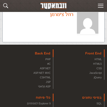
רחל צימרמן
Back End
Front End
PHP
HTML
C#
HTML5
ASP.NET
CSS
ASP.NET MVC
JavaScript
CSHTML
jQuery
JSP
ASP קלאסי
בסיסי נתונים
כלי פיתוח
SQL
Explorer 9 למפתחים