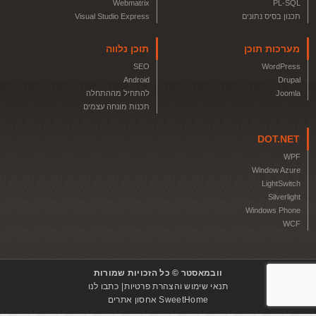
Webmatrix
PL-SQL
תכנון בסיס נתונים
Visual Studio Express
מערכות תוכן
תוכן נלווה
SEO
WordPress
Android
Drupal
Joomla
להתחיל מההתחלה
תכנות מונחה עצמים
DOT.NET
WPF
Window Azure
LightSwitch
Silverlight
Windows Phone
WCF
וובמאסטר © כל הזכויות שמורות
תנאי שימוש והצהרת פרטיות
כתבו לנו
SweetHome אחסון אתרים